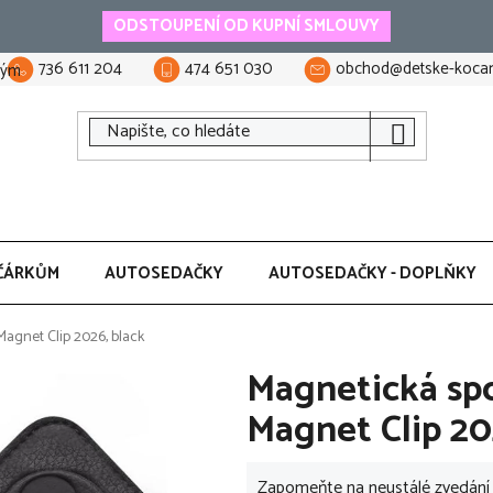
ODSTOUPENÍ OD KUPNÍ SMLOUVY
736 611 204
474 651 030
obchod@detske-kocar
tým
ČÁRKŮM
AUTOSEDAČKY
AUTOSEDAČKY - DOPLŇKY
agnet Clip 2026, black
Magnetická s
Magnet Clip 20
Zapomeňte na neustálé zvedání 