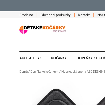
Přejít
na
obsah
Prodejna
Obchodní podmínky
Kontakt
Náš 
AKCE A TIPY !
KOČÁRKY
DOPLŇKY KE KO
Domů
/
Doplňky ke kočárkům
/
Magnetická spona ABC DESIGN M