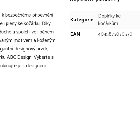
 k bezpečnému připevnění
Doplňky ke
Kategorie
i pleny ke kočárku. Díky
kočárkům
uché a spolehlivé i během
EAN
4045875070570
ezávaným motivem a koženým
egantní designový prvek,
rku ABC Design. Vyberte si
mbinujte je s designem
m
hraček, závěsných chrastítek