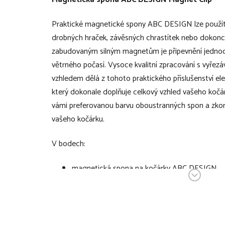
Praktické magnetické spony ABC DESIGN lze použít
drobných hraček, závěsných chrastítek nebo dokonce 
zabudovaným silným magnetům je připevnění jednod
větrného počasí. Vysoce kvalitní zpracování s vyř
vzhledem dělá z tohoto praktického příslušenství el
který dokonale doplňuje celkový vzhled vašeho kočá
vámi preferovanou barvu oboustranných spon a zko
vašeho kočárku.
V bodech:
magnetická spona na kočárky ABC DESIGN
sada 2 ks
barevné provedení: brown/dark brown
praktická pomůcka a designový prvek v jedno
lze použít k bezpečnému připevnění drobných 