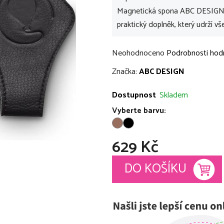
Magnetická spona ABC DESIGN Ma
praktický doplněk, který udrží v
Průměrné
Neohodnoceno
Podrobnosti hod
hodnocení
Značka:
ABC DESIGN
produktu
je
Dostupnost
Skladem
0,0
Vyberte barvu:
z
5
629 Kč
hvězdiček.
Měrná cena:
DO KOŠÍKU