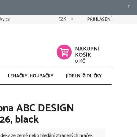
ky.cz
CZK
PŘIHLÁŠENÍ
NÁKUPNÍ
KOŠÍK
0 KČ
LEHAČKY, HOUPAČKY
JÍDELNÍ ŽIDLIČKY
CHODÍTK
pona ABC DESIGN
26, black
deky ze země nebo hledání ztracených hraček.