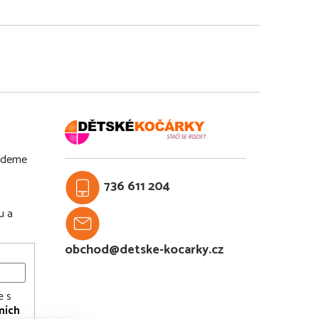
budeme
736 611 204
u a
obchod@detske-kocarky.cz
e s
ních