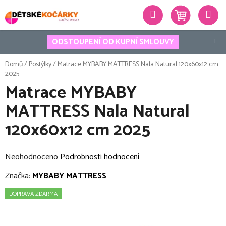
Přejít
Hledat
na
obsah
ODSTOUPENÍ OD KUPNÍ SMLOUVY
Domů
/
Postýlky
/
Matrace MYBABY MATTRESS Nala Natural 120x60x12 cm
2025
Matrace MYBABY
MATTRESS Nala Natural
120x60x12 cm 2025
Průměrné
Neohodnoceno
Podrobnosti hodnocení
hodnocení
Značka:
MYBABY MATTRESS
produktu
DOPRAVA ZDARMA
je
0,0
z