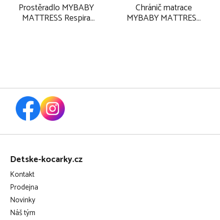
Prostěradlo MYBABY
Chránič matrace
MATTRESS Respira
MYBABY MATTRESS
120x60 cm 2025
Aire 120x60 cm 2025
Z
á
Detske-kocarky.cz
p
Kontakt
a
Prodejna
t
Novinky
í
Náš tým