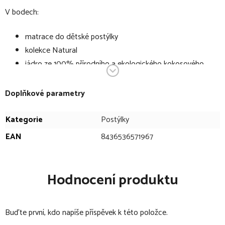
V bodech:
matrace do dětské postýlky
kolekce Natural
jádro ze 100% přírodního a ekologického kokosového
vlákna
prodyšná - zabraňuje vlhkosti a roztočům
Doplňkové parametry
prodyšnost umožňuje cirkulaci vzduchu, zabraňuje
koncentracím CO2 a snižuje riziko náhlého úmrtí kojenců
Kategorie
Postýlky
používá inovativní ANTI-MITES systém poskytující dítěti
EAN
8436536571967
suchý, bezpečný a pohodlný odpočinek
odnímatelný potah
potah lze prát v pračce
Hodnocení produktu
rozměry matrace: 60 x 120 x 12 cm
ventilace 4/5
Buďte první, kdo napíše příspěvek k této položce.
přizpůsobivost 4/5