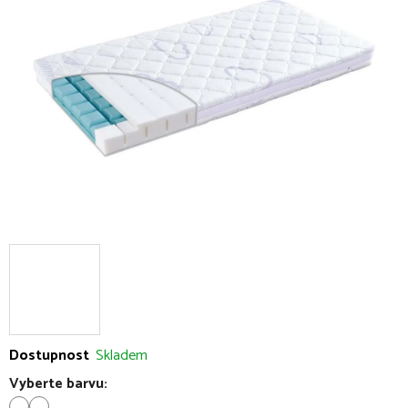
5
hvězdiček.
Dostupnost
Skladem
Vyberte barvu: