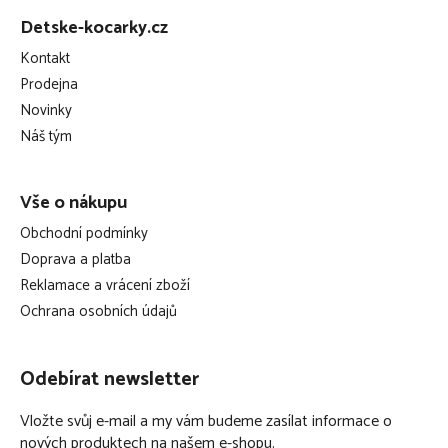
á
polstrování matracových potahů
Detske-kocarky.cz
p
potah je snímatelný
Kontakt
a
bezpečnostní zip - tento zip nemá jezdce, díky čemuž
Prodejna
t
nebude možné, aby ho dítě rozepnulo (v případě, že bude
Novinky
í
rodič chtít zip rozepnout, stačí použít dočasnou pomůcku,
Náš tým
třeba kancelářskou sponku…)
lze ho prát na 60°C
Vše o nákupu
lze ho sušit v sušičce
Obchodní podmínky
Tencel v bodech:
Doprava a platba
Reklamace a vrácení zboží
nová technologie zpracování vláken
Ochrana osobních údajů
Tencel® je celulózové vlákno, které se získává ekologicky
šetrným způsobem ze dřeva (Evropské ekologické
Odebírat newsletter
ocenění)
sjednocuje přednosti mnoha vláken
Vložte svůj e-mail a my vám budeme zasílat informace o
jemný jako hedvábí
nových produktech na našem e-shopu.