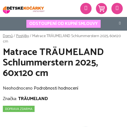
Přejít
Hledat
na
obsah
ODSTOUPENÍ OD KUPNÍ SMLOUVY
Domů
/
Postýlky
/
Matrace TRÄUMELAND Schlummerstern 2025, 60x120
cm
Matrace TRÄUMELAND
Schlummerstern 2025,
60x120 cm
Průměrné
Neohodnoceno
Podrobnosti hodnocení
hodnocení
Značka:
TRÄUMELAND
produktu
DOPRAVA ZDARMA
je
0,0
z