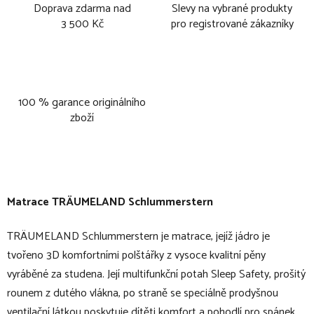
Doprava zdarma nad
Slevy na vybrané produkty
3 500 Kč
pro registrované zákazníky
100 % garance originálního
zboží
Matrace TRÄUMELAND Schlummerstern
TRÄUMELAND Schlummerstern je matrace, jejíž jádro je
tvořeno 3D komfortními polštářky z vysoce kvalitní pěny
vyráběné za studena. Její multifunkční potah Sleep Safety, prošitý
rounem z dutého vlákna, po straně se speciálně prodyšnou
ventilační látkou poskytuje dítěti komfort a pohodlí pro spánek.