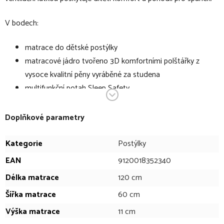
V bodech:
matrace do dětské postýlky
matracové jádro tvořeno 3D komfortními polštářky z
vysoce kvalitní pěny vyráběné za studena
multifunkční potah Sleep Safety
potah prošitý rounem z dutého vlákna
materiál potahu: 38 % lyocell (Tencel®) + 28 % polyester
Doplňkové parametry
+ 34 % polyamid
lze prát při 60°C
Kategorie
Postýlky
výška matrace je 11cm
EAN
9120018352340
Matracové jádro v bodech:
Délka matrace
120 cm
Šířka matrace
60 cm
vysoce flexibilní
Výška matrace
11 cm
samostatné 3D komfortní polštářky s novou úrovní