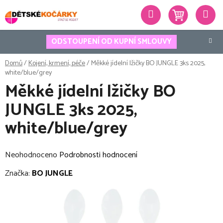
Přejít
Hledat
na
obsah
ODSTOUPENÍ OD KUPNÍ SMLOUVY
Domů
/
Kojení, krmení, péče
/
Měkké jídelní lžičky BO JUNGLE 3ks 2025,
white/blue/grey
Měkké jídelní lžičky BO
JUNGLE 3ks 2025,
white/blue/grey
Průměrné
Neohodnoceno
Podrobnosti hodnocení
hodnocení
Značka:
BO JUNGLE
produktu
je
0,0
z