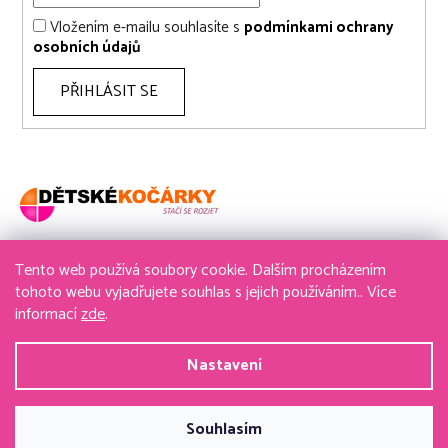
Vložením e-mailu souhlasíte s
podmínkami ochrany
osobních údajů
PŘIHLÁSIT SE
Tento web používá soubory cookie. Dalším procházením
736 611 204
tohoto webu vyjadřujete souhlas s jejich používáním.. Více
informací
zde
.
obchod@detske-kocarky.cz
Nastavení
Vytvořil Shoptet
&
PekneWeby
Souhlasím
Copyright 2026
detske-kocarky.cz
. Všechna práva