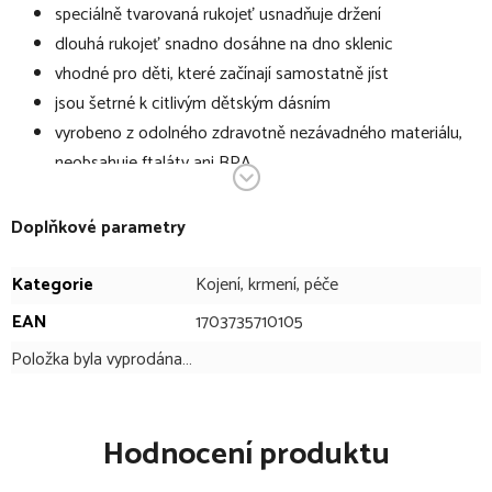
speciálně tvarovaná rukojeť usnadňuje držení
dlouhá rukojeť snadno dosáhne na dno sklenic
vhodné pro děti, které začínají samostatně jíst
jsou šetrné k citlivým dětským dásním
vyrobeno z odolného zdravotně nezávadného materiálu,
neobsahuje ftaláty ani BPA
vhodné do myčky na nádobí
balení obsahuje 3ks - bílá, šedá, růžová nebo modrá (podle
Doplňkové parametry
barevné varianty)
Kategorie
Kojení, krmení, péče
EAN
1703735710105
Položka byla vyprodána…
Hodnocení produktu