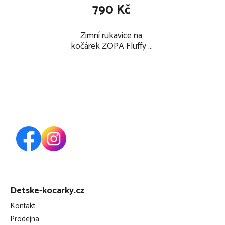
790 Kč
Zimní rukavice na
kočárek ZOPA Fluffy 2
2026, old pink
Z
á
Detske-kocarky.cz
p
Kontakt
a
Prodejna