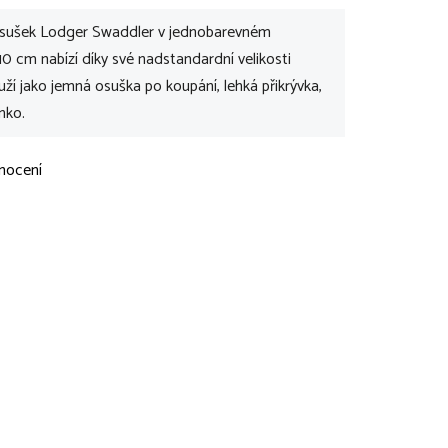
osušek Lodger Swaddler v jednobarevném
0 cm nabízí díky své nadstandardní velikosti
uží jako jemná osuška po koupání, lehká přikrývka,
nko.
nocení