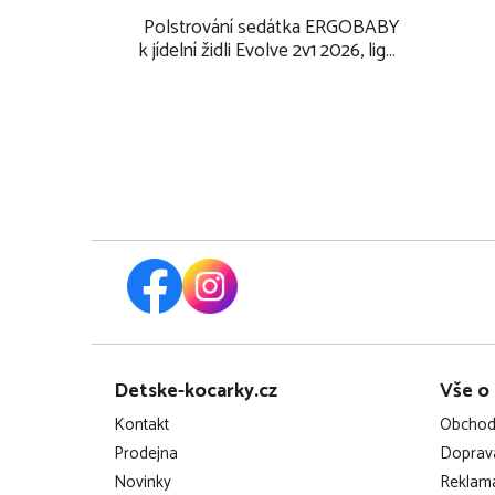
Polstrování sedátka ERGOBABY
k jídelní židli Evolve 2v1 2026, light
grey
Z
Detske-kocarky.cz
Vše o
á
Kontakt
Obchod
p
Prodejna
Doprava
Novinky
Reklama