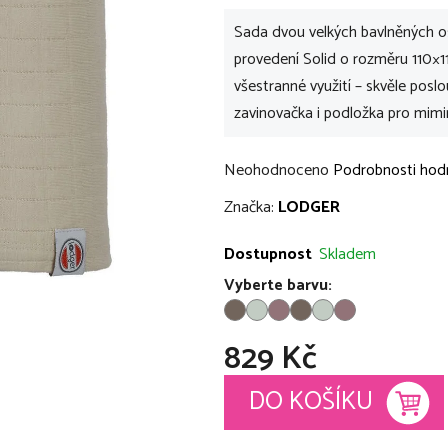
Sada dvou velkých bavlněných 
provedení Solid o rozměru 110×11
všestranné využití – skvěle poslo
zavinovačka i podložka pro mimi
Průměrné
Neohodnoceno
Podrobnosti hod
hodnocení
Značka:
LODGER
produktu
je
Dostupnost
Skladem
0,0
Vyberte barvu:
z
5
829 Kč
hvězdiček.
Měrná cena:
DO KOŠÍKU