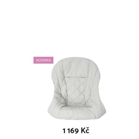
mnoho možností použití (osuška, plenka, prost
ochrana před slunečními paprsky)
vyroben z tenké bavlněné pleteniny
měkký a příjemný na dotek
extra savý a prodyšný
materiál: 100% organická bavlna
rozměry: 110 x 110 cm
počet kusů v balení: 2
NOVINKA
Technické specifikace se mohou změnit bez výslovn
mají pouze informativní charakter.
1 169 Kč