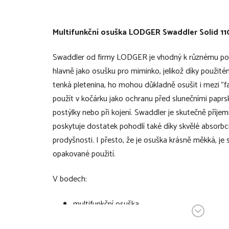
Multifunkční osuška LODGER Swaddler Solid 11
Swaddler od firmy LODGER je vhodný k různému použi
hlavně jako osušku pro miminko, jelikož díky použité
tenká pletenina, ho mohou důkladně osušit i mezi "fa
použít v kočárku jako ochranu před slunečními paprs
postýlky nebo při kojení. Swaddler je skutečně příjem
poskytuje dostatek pohodlí také díky skvělé absorbc
prodyšnosti. I přesto, že je osuška krásně měkká, je 
opakované použití.
V bodech:
multifunkční osuška
kolekce Solid