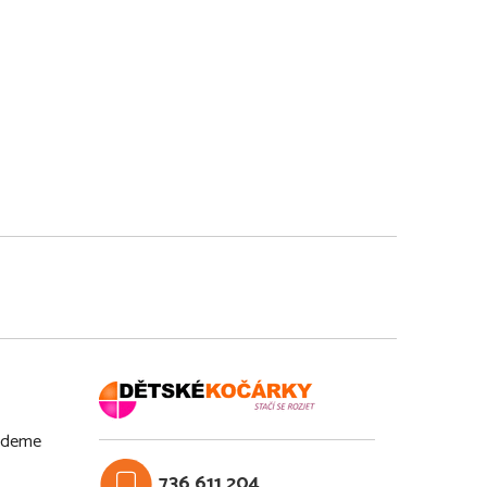
budeme
736 611 204