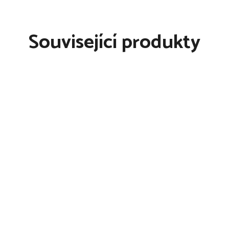
ěradlo, lehká dečka,
Související produkty
ého upozornění. Obrázky