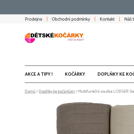
Přejít
na
obsah
Prodejna
Obchodní podmínky
Kontakt
Náš 
AKCE A TIPY !
KOČÁRKY
DOPLŇKY KE KO
Domů
/
Doplňky ke kočárkům
/
Multifunkční osuška LODGER Swad