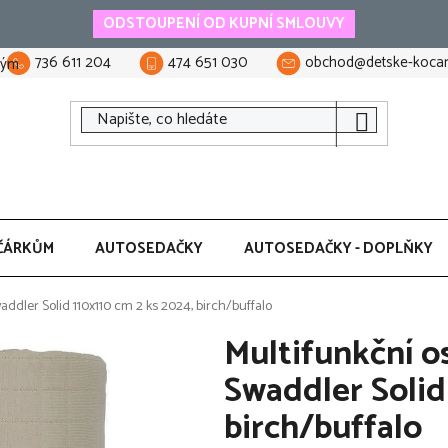
ODSTOUPENÍ OD KUPNÍ SMLOUVY
736 611 204
474 651 030
obchod@detske-kocar
tým
ČÁRKŮM
AUTOSEDAČKY
AUTOSEDAČKY - DOPLŇKY
dler Solid 110x110 cm 2 ks 2024, birch/buffalo
Multifunkční 
Swaddler Solid
birch/buffalo