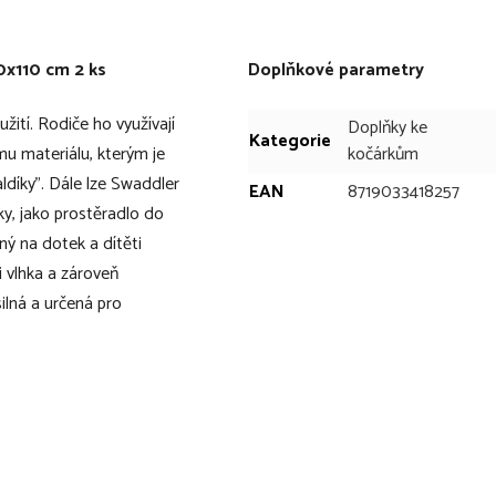
0x110 cm 2 ks
Doplňkové parametry
tí. Rodiče ho využívají
Doplňky ke
Kategorie
mu materiálu, kterým je
kočárkům
ldíky". Dále lze Swaddler
EAN
8719033418257
ky, jako prostěradlo do
ný na dotek a dítěti
i vlhka a zároveň
silná a určená pro