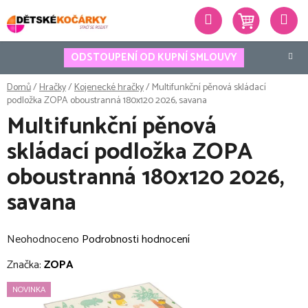
Přejít
Hledat
na
obsah
ODSTOUPENÍ OD KUPNÍ SMLOUVY
Domů
/
Hračky
/
Kojenecké hračky
/
Multifunkční pěnová skládací
podložka ZOPA oboustranná 180x120 2026, savana
Multifunkční pěnová
skládací podložka ZOPA
oboustranná 180x120 2026,
savana
Průměrné
Neohodnoceno
Podrobnosti hodnocení
hodnocení
Značka:
ZOPA
produktu
NOVINKA
je