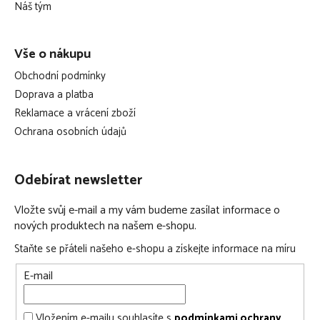
í
Náš tým
speciální textura na spodní straně zajišťuje stabilitu a
minimalizuje klouzání
složení během pár sekund do kompaktního tvaru
Vše o nákupu
díky přenosné tašce ji můžete pohodlně vzít kamkoliv s
Obchodní podmínky
sebou
Doprava a platba
materiál - netoxická pěna, bezpečná pro děti
Reklamace a vrácení zboží
praktická taška na přenášení
Ochrana osobních údajů
Odebírat newsletter
Vložte svůj e-mail a my vám budeme zasílat informace o
nových produktech na našem e-shopu.
Staňte se přáteli našeho e-shopu a získejte informace na míru
E-mail
Vložením e-mailu souhlasíte s
podmínkami ochrany