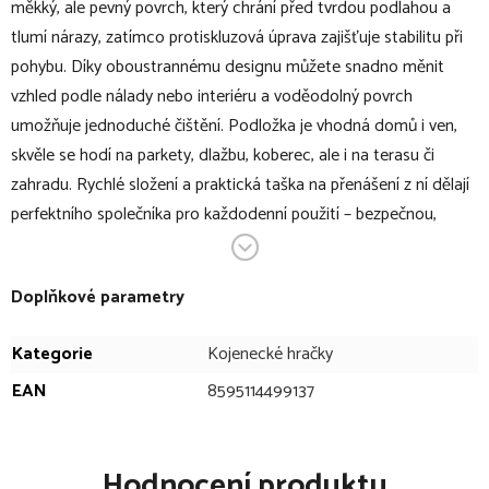
měkký, ale pevný povrch, který chrání před tvrdou podlahou a
tlumí nárazy, zatímco protiskluzová úprava zajišťuje stabilitu při
pohybu. Díky oboustrannému designu můžete snadno měnit
vzhled podle nálady nebo interiéru a voděodolný povrch
umožňuje jednoduché čištění. Podložka je vhodná domů i ven,
skvěle se hodí na parkety, dlažbu, koberec, ale i na terasu či
zahradu. Rychlé složení a praktická taška na přenášení z ní dělají
perfektního společníka pro každodenní použití – bezpečnou,
pohodlnou a hravou.
V bodech:
Doplňkové parametry
oboustranná multifunkční pěnová skládací podložka
Kategorie
Kojenecké hračky
rozměr 180 × 120 cm
EAN
8595114499137
bezpečné a pohodlné místo na hraní, objevování i první
krůčky
ideálním řešením pro každodenní použití doma i venku –
Hodnocení produktu