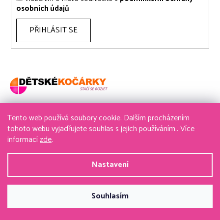
osobních údajů
PŘIHLÁSIT SE
Tento web používá soubory cookie. Dalším procházením
736 611 204
tohoto webu vyjadřujete souhlas s jejich používáním.. Více
informací
zde
.
obchod@detske-kocarky.cz
Nastavení
Vytvořil Shoptet
&
PekneWeby
Souhlasím
Copyright 2026
detske-kocarky.cz
. Všechna práva
vyhrazena.