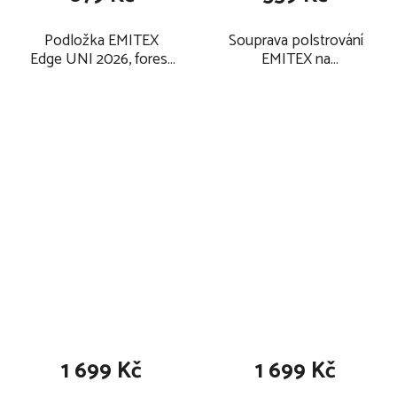
Podložka EMITEX
Souprava polstrování
Edge UNI 2026, forest
EMITEX na
blossom
autosedačku 2026,
forest blossom
1 699 Kč
1 699 Kč