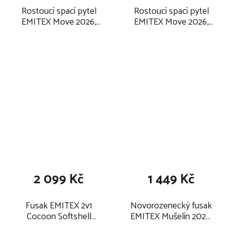
Rostoucí spací pytel
Rostoucí spací pytel
EMITEX Move 2026,
EMITEX Move 2026,
forest blossom / vel. 1
forest blossom / vel. 3
- 3 roky
- 5 let
2 099 Kč
1 449 Kč
Fusak EMITEX 2v1
Novorozenecký fusak
Cocoon Softshell
EMITEX Mušelín 2026,
2026, forest blossom
forest blossom