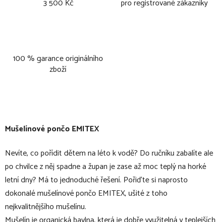
3 500 Kč
pro registrované zákazníky
100 % garance originálního
zboží
Mušelínové pončo EMITEX
Nevíte, co pořídit dětem na léto k vodě? Do ručníku zabalíte ale
po chvilce z něj spadne a župan je zase až moc teplý na horké
letní dny? Má to jednoduché řešení. Pořiďte si naprosto
dokonalé mušelínové pončo EMITEX, ušité z toho
nejkvalitnějšího mušelínu.
Mušelín je organická bavlna, která je dobře využitelná v teplejších