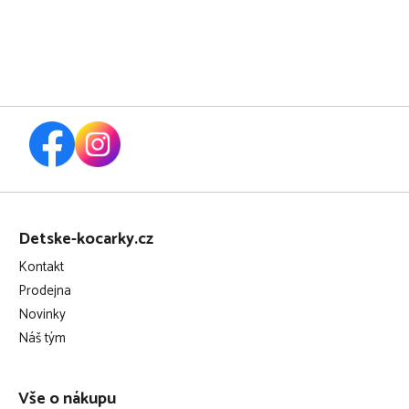
Z
á
Detske-kocarky.cz
p
Kontakt
a
Prodejna
t
Novinky
í
Náš tým
Vše o nákupu