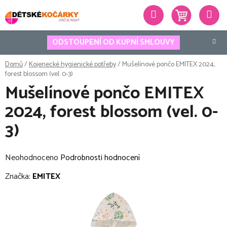
Přejít
Hledat
na
obsah
ODSTOUPENÍ OD KUPNÍ SMLOUVY
Domů
/
Kojenecké hygienické potřeby
/
Mušelínové pončo EMITEX 2024,
forest blossom (vel. 0-3)
Mušelínové pončo EMITEX
2024, forest blossom (vel. 0-
3)
Průměrné
Neohodnoceno
Podrobnosti hodnocení
hodnocení
Značka:
EMITEX
produktu
je
0,0
z