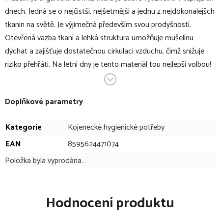
dnech. Jedná se o nejčistší, nejšetrnější a jednu z nejdokonalejšch
tkanin na světě. Je výjimečná především svou prodyšností.
Otevřená vazba tkaní a lehká struktura umožňuje mušelínu
dýchat a zajišťuje dostatečnou cirkulaci vzduchu, čímž snižuje
riziko přehřátí. Na letní dny je tento materiál tou nejlepší volbou!
V bodech:
Doplňkové parametry
mušelínové pončo
lehké a prodyšné
Kategorie
Kojenecké hygienické potřeby
otevřená vazba tkaní a lehká struktura zajišťuje
EAN
8595624471074
dostatečnou cirkulaci vzduchu
Položka byla vyprodána…
mušelín není nutné žehlit, postačí ho nechat volně schnout,
ideálně na sluníčku
materiál: 100% organická bavlna
Hodnocení produktu
perte na 30°C pracími prášky šetrnými k barvám
odstřeďujte opatrně, ne na vysoké otáčky