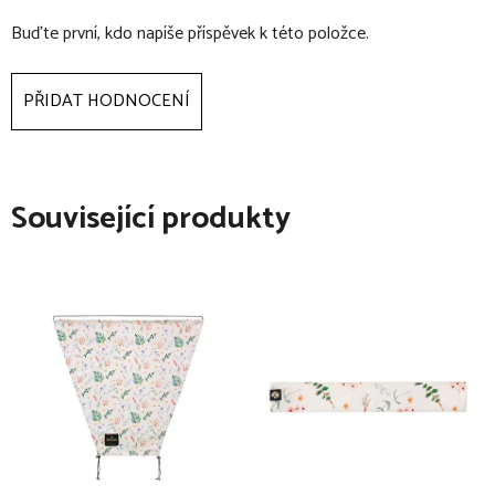
nepoužívejte k sušení sušičku ani rozpálený radiátor
Buďte první, kdo napíše příspěvek k této položce.
věk: 0 - 3 roky ... rozměry (d x š): 58 x 52 cm
věk: 3 - 6 let ... rozměry (d x š): 73 x 57 cm
PŘIDAT HODNOCENÍ
Související produkty