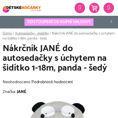
Přejít
Hledat
na
obsah
ODSTOUPENÍ OD KUPNÍ SMLOUVY
Domů
/
Autosedačky - doplňky
/
Nákrčník JANÉ do autosedačky s úchytem
na šidítko 1-18m, panda - šedý
Nákrčník JANÉ do
autosedačky s úchytem na
šidítko 1-18m, panda - šedý
Průměrné
Neohodnoceno
Podrobnosti hodnocení
hodnocení
Značka:
JANÉ
produktu
je
0,0
z