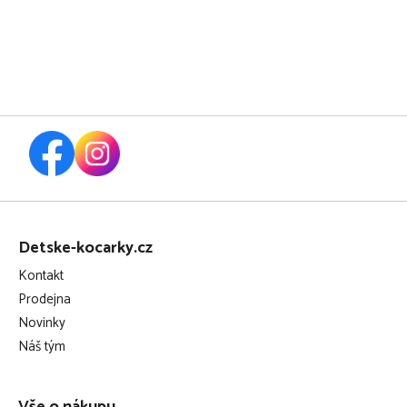
Z
á
Detske-kocarky.cz
p
Kontakt
a
Prodejna
t
Novinky
í
Náš tým
Vše o nákupu