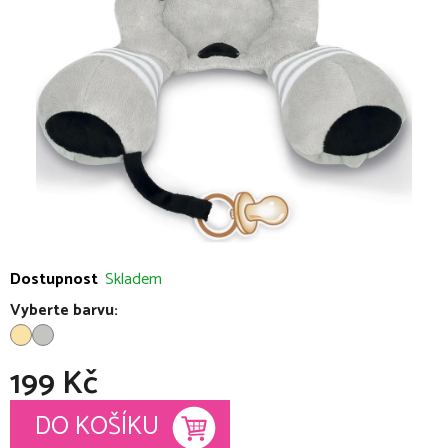
5
hvězdiček.
Dostupnost
Skladem
Vyberte barvu:
199 Kč
Měrná cena:
DO KOŠÍKU