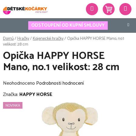
Přejít
Hledat
na
obsah
ODSTOUPENÍ OD KUPNÍ SMLOUVY
Domů
/
Hračky
/
Kojenecké hračky
/
Opička HAPPY HORSE Mano, no.1
velikost: 28 cm
Opička HAPPY HORSE
Mano, no.1 velikost: 28 cm
Průměrné
Neohodnoceno
Podrobnosti hodnocení
hodnocení
Značka:
HAPPY HORSE
produktu
NOVINKA
je
0,0
z
5