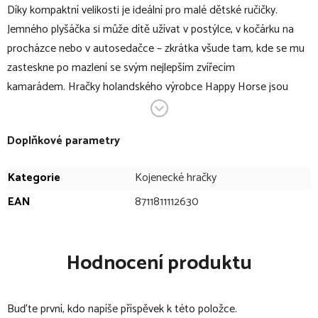
Díky kompaktní velikosti je ideální pro malé dětské ručičky.
Jemného plyšáčka si může dítě užívat v postýlce, v kočárku na
procházce nebo v autosedačce – zkrátka všude tam, kde se mu
zasteskne po mazlení se svým nejlepším zvířecím
kamarádem. Hračky holandského výrobce Happy Horse jsou
testované a neobsahují toxické látky. Všechny produkty jsou
vhodné pro děti od narození.
Doplňkové parametry
V bodech:
Kategorie
Kojenecké hračky
jemná plyšová hračka
EAN
8711811112630
vhodná pro děti od narození
balení: 1 ks
příjemná na dotyk
Hodnocení produktu
testované, neobsahuje toxické látky
velikost: 28 cm
Buďte první, kdo napíše příspěvek k této položce.
materiál: 100% polyester