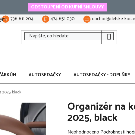
ODSTOUPENÍ OD KUPNÍ SMLOUVY
736 611 204
474 651 030
obchod@detske-kocar
tým
ČÁRKŮM
AUTOSEDAČKY
AUTOSEDAČKY - DOPLŇKY
 2025, black
Organizér na 
2025, black
Průměrné
Neohodnoceno
Podrobnosti hod