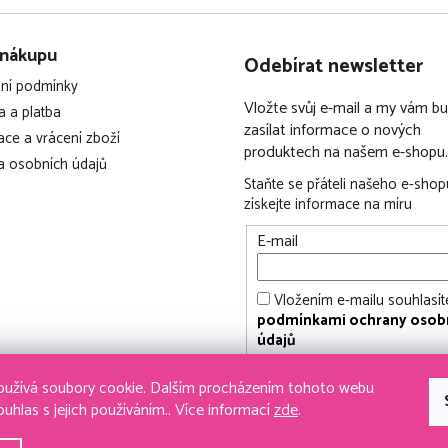
 nákupu
Odebírat newsletter
ní podmínky
Vložte svůj e-mail a my vám 
 a platba
zasílat informace o nových
ce a vrácení zboží
produktech na našem e-shopu.
 osobních údajů
Staňte se přáteli našeho e-shop
získejte informace na míru
E-mail
Vložením e-mailu souhlasít
podmínkami ochrany osob
údajů
PŘIHLÁSIT SE
užívá soubory cookie. Dalším procházením tohoto webu
ouhlas s jejich používáním.. Více informací
zde
.