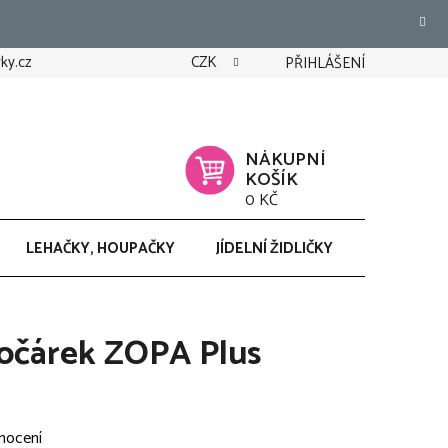
ky.cz
CZK
PŘIHLÁŠENÍ
NÁKUPNÍ
KOŠÍK
0 KČ
LEHAČKY, HOUPAČKY
JÍDELNÍ ŽIDLIČKY
CHODÍTK
kočárek ZOPA Plus
nocení