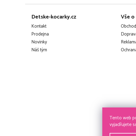
Z
Detske-kocarky.cz
Vše o
á
Kontakt
Obchod
p
Prodejna
Doprava
Novinky
Reklama
a
Náš tým
Ochrana
t
í
Tento web po
vyjadřujete s