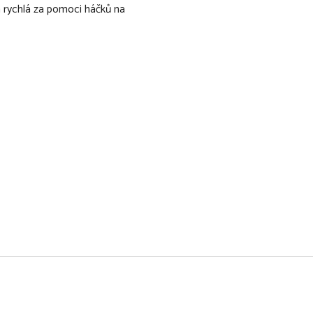
a rychlá za pomoci háčků na
vinová kapsa na umístění
ly umístit láhve
zipy
 90% Polyester