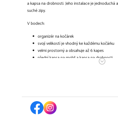
a kapsa na drobnosti. Jeho instalace je jednoduchá 
suché zipy.
V bodech:
organizér na kočárek
svojí velikostí je vhodný ke každému kočárku
velmi prostorný a obsahuje až 6 kapes
přední kapsa na mobil a kapsa na drobnosti
v zadní části organizéru se nachází větší síťo
časopisů
hlavní kapsa je řešena tak, aby se po bocích da
jednoduchá instalace pomoci háčků na suché 
rozměr (v x d x š): 20 x 36 x 9 cm
materiál: 5% Polyetylen + 5% Polypropylen +