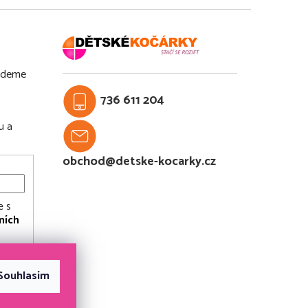
budeme
736 611 204
u a
obchod@detske-kocarky.cz
e s
ních
Souhlasím