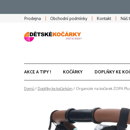
Přejít
na
obsah
Prodejna
Obchodní podmínky
Kontakt
Náš 
AKCE A TIPY !
KOČÁRKY
DOPLŇKY KE KO
Domů
/
Doplňky ke kočárkům
/
Organizér na kočárek ZOPA Plus