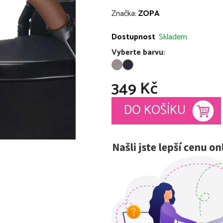
hodnocení
Značka:
ZOPA
produktu
je
Dostupnost
Skladem
0,0
Vyberte barvu:
z
5
349 Kč
hvězdiček.
Měrná cena:
DO KOŠÍKU