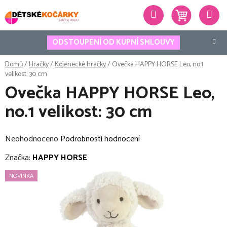
Přejít
Hledat
na
obsah
ODSTOUPENÍ OD KUPNÍ SMLOUVY
Domů
/
Hračky
/
Kojenecké hračky
/
Ovečka HAPPY HORSE Leo, no.1
velikost: 30 cm
Ovečka HAPPY HORSE Leo,
no.1 velikost: 30 cm
Průměrné
Neohodnoceno
Podrobnosti hodnocení
hodnocení
Značka:
HAPPY HORSE
produktu
NOVINKA
je
0,0
z
5