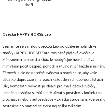
zboží
Ovečka HAPPY HORSE Leo
Seznamte se s malou ovečkou Leo od oblíbené holandské
značky HAPPY HORSE! Tato rozkošná plyšová ovečka je
ztělesněním jemnosti a klidu. Je neobyčejně hebká a dává
miminkům pocit bezpečí, pohodlí a útulnosti při každém usínání.
Zároveň je ale dostatečně zvědavá a hravá na to, aby vaše
děťátko doprovázela na všech každodenních dobrodružstvích.
Díky kompaktní velikosti je ideální pro malé dětské ručičky.
Jemného plyšáčka si může dítě užívat v postýlce, v kočárku na
procházce nebo v autosedačce – zkrátka všude tam, kde se mu
zasteskne po mazlení se svým nejlepším zvířecím