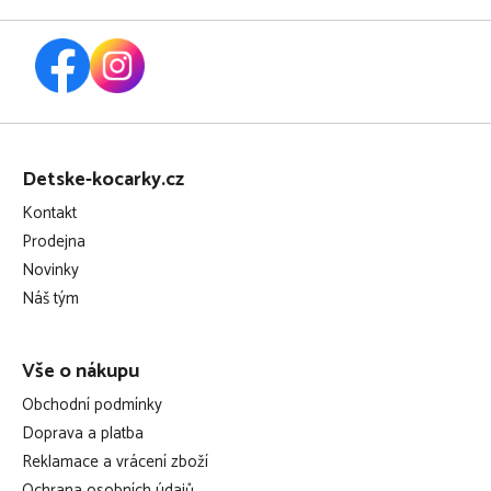
ani sušit v bubnové sušičce
Z
á
Detske-kocarky.cz
p
Kontakt
a
Prodejna
t
Novinky
í
Náš tým
Vše o nákupu
Obchodní podmínky
Doprava a platba
Reklamace a vrácení zboží
Ochrana osobních údajů