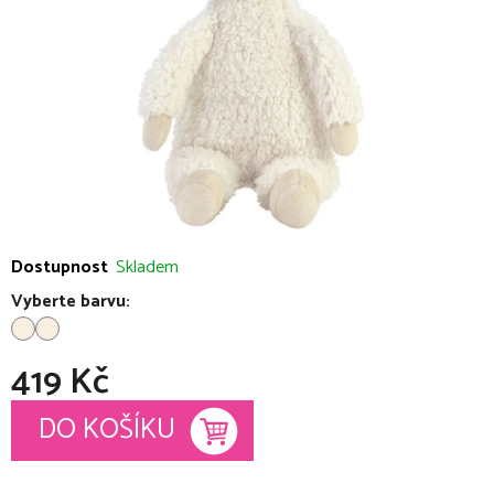
hvězdiček.
Dostupnost
Skladem
Vyberte barvu:
419 Kč
Měrná cena:
DO KOŠÍKU