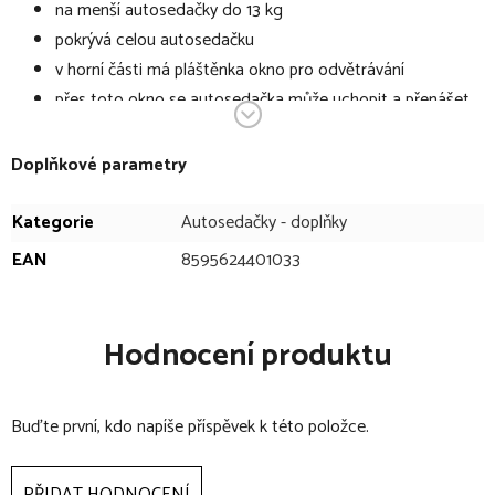
na menší autosedačky do 13 kg
pokrývá celou autosedačku
v horní části má pláštěnka okno pro odvětrávání
přes toto okno se autosedačka může uchopit a přenášet
vyrobena z bezftalátové atestované fólie z PVC
lemovaná PES lemovkami s dlouhou životností a
Doplňkové parametry
světlostálostí, udrží si svou barvu i při působení vody
Kategorie
Autosedačky - doplňky
Doporučení výrobce:
EAN
8595624401033
pláštěnky skládejte suché, zabráníte „slepení“ fólie
po příchodu z mrazivého prostředí nechte pláštěnku
Hodnocení produktu
„zahřát“ ve vnitřním prostředí, zabráníte tak „polámání“
fólie při skládání
Buďte první, kdo napíše příspěvek k této položce.
PŘIDAT HODNOCENÍ