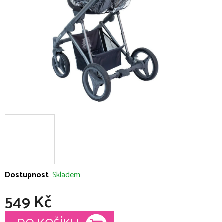
hvězdiček.
Dostupnost
Skladem
549 Kč
Měrná cena: