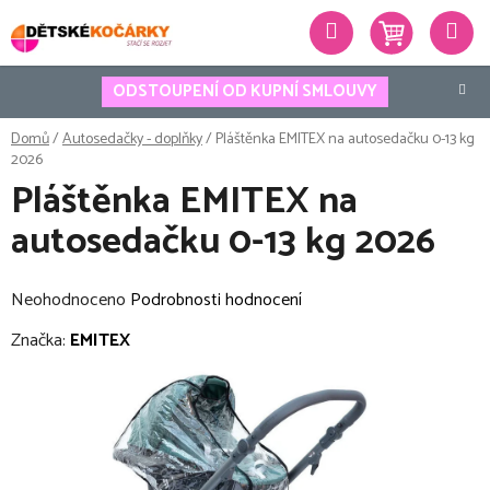
Přejít
Hledat
na
obsah
ODSTOUPENÍ OD KUPNÍ SMLOUVY
Domů
/
Autosedačky - doplňky
/
Pláštěnka EMITEX na autosedačku 0-13 kg
2026
Pláštěnka EMITEX na
autosedačku 0-13 kg 2026
Průměrné
Neohodnoceno
Podrobnosti hodnocení
hodnocení
Značka:
EMITEX
produktu
je
0,0
z
5