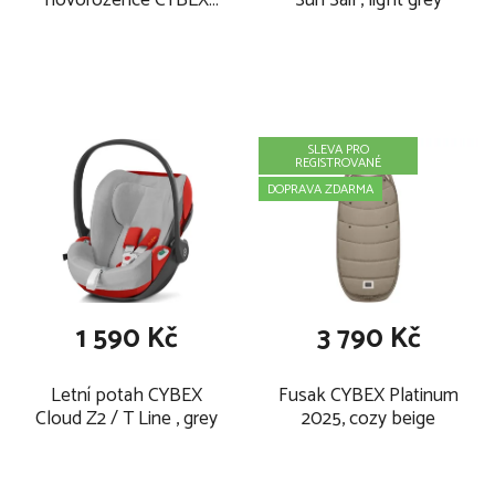
novorozence CYBEX
Sun Sail , light grey
Newborn Nest , black
SLEVA PRO
REGISTROVANÉ
DOPRAVA ZDARMA
1 590 Kč
3 790 Kč
Letní potah CYBEX
Fusak CYBEX Platinum
Cloud Z2 / T Line , grey
2025, cozy beige