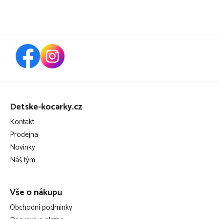
Z
á
Detske-kocarky.cz
p
Kontakt
a
Prodejna
t
Novinky
í
Náš tým
Vše o nákupu
Obchodní podmínky