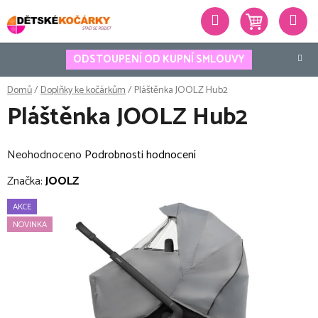
Přejít
Hledat
na
obsah
ODSTOUPENÍ OD KUPNÍ SMLOUVY
Domů
/
Doplňky ke kočárkům
/
Pláštěnka JOOLZ Hub2
Pláštěnka JOOLZ Hub2
Průměrné
Neohodnoceno
Podrobnosti hodnocení
hodnocení
Značka:
JOOLZ
produktu
AKCE
je
NOVINKA
0,0
z
5
hvězdiček.