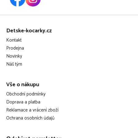
Z
á
Detske-kocarky.cz
p
Kontakt
a
Prodejna
t
Novinky
í
Náš tým
Vše o nákupu
Obchodní podmínky
Doprava a platba
Reklamace a vrácení zboží
Ochrana osobních údajů