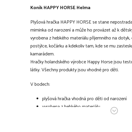
Koník HAPPY HORSE Helma
Plyšová hračka HAPPY HORSE se stane nepostrad
miminka od narození a může ho provázet až k dětsk
vyrobena z hebkého materiálu příjemného na dotyk, d
postýlce, kočárku a kdekoliv tam, kde se mu zastes
kamarádem.
Hračky holandského výrobce Happy Horse jsou testo
látky. Všechny produkty jsou vhodné pro děti.
V bodech:
plyšová hračka vhodná pro děti od narození
vyrobena z hebkého materiálu
příjemná na dotyk
ideální společník pro dítě do postýlky, kočár
materiál: 100% polyester