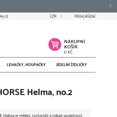
ky.cz
CZK
PŘIHLÁŠENÍ
NÁKUPNÍ
KOŠÍK
0 KČ
LEHAČKY, HOUPAČKY
JÍDELNÍ ŽIDLIČKY
CHODÍTK
HORSE Helma, no.2
elma je měkký, roztomilý a miluje společnost.