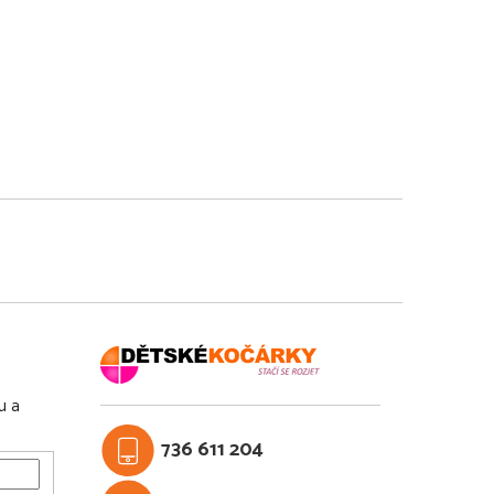
u a
736 611 204