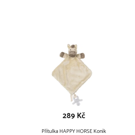
výplň: 100% polyester
balení: 1 ks
lze prát v pračce na 30 °C s prostředkem šet
nesmí se: bělit, chemicky čistit, žehlit, sušit v
289 Kč
Přítulka HAPPY HORSE Koník