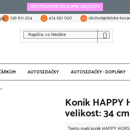
ODSTOUPENÍ OD KUPNÍ SMLOUVY
736 611 204
474 651 030
obchod@detske-kocar
tým
ČÁRKŮM
AUTOSEDAČKY
AUTOSEDAČKY - DOPLŇKY
cm
Koník HAPPY 
velikost: 34 cm
Tento malý koník HAPPY HORSE H