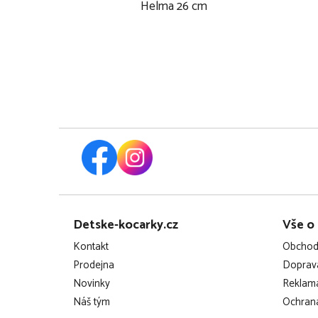
Helma 26 cm
Z
Detske-kocarky.cz
Vše o
á
Kontakt
Obchod
p
Prodejna
Doprava
Novinky
Reklama
a
Náš tým
Ochrana