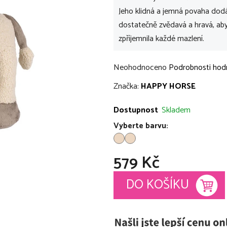
Jeho klidná a jemná povaha dodá
dostatečně zvědavá a hravá, aby
zpříjemnila každé mazlení.
Průměrné
Neohodnoceno
Podrobnosti hod
hodnocení
Značka:
HAPPY HORSE
produktu
je
Dostupnost
Skladem
0,0
Vyberte barvu:
z
5
579 Kč
hvězdiček.
Měrná cena:
DO KOŠÍKU