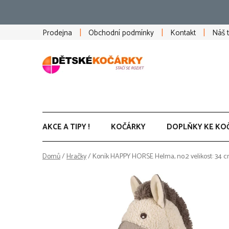
Přejít
na
obsah
Prodejna
Obchodní podmínky
Kontakt
Náš 
AKCE A TIPY !
KOČÁRKY
DOPLŇKY KE KO
Domů
/
Hračky
/
Koník HAPPY HORSE Helma, no.2 velikost: 34 