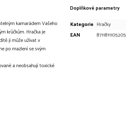
Doplňkové parametry
atelným kamarádem Vašeho
Kategorie
Hračky
ým krůčkům. Hračka je
EAN
8711811105205
ítě jí může užívat v
kne po mazlení se svým
vané a neobsahují toxické
ku nebo autosedačky