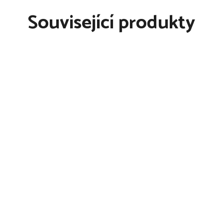
Související produkty
rným k barvám
 bubnové sušičce