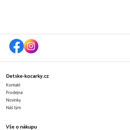
Z
á
Detske-kocarky.cz
p
Kontakt
a
Prodejna
t
Novinky
í
Náš tým
Vše o nákupu