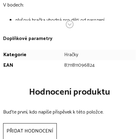
V bodech:
plyšová hračka vhodná pro děti od narození
vyrobena z hebkého materiálu
příjemná na dotyk
Doplňkové parametry
ideální společník pro dítě do postýlky, kočárku nebo
autosedačky
Kategorie
Hračky
materiál: 100% polyester
EAN
8711811096824
výplň: 100% polyester
balení: 1 ks
lze prát v pračce na 30 °C s prostředkem šetrným k
Hodnocení produktu
barvám
nesmí se: bělit, chemicky čistit, žehlit, sušit v bubnové
Buďte první, kdo napíše příspěvek k této položce.
sušičce
PŘIDAT HODNOCENÍ