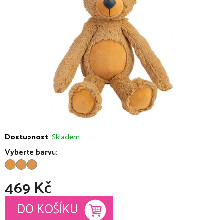
5
hvězdiček.
Dostupnost
Skladem
Vyberte barvu:
469 Kč
Měrná cena:
DO KOŠÍKU