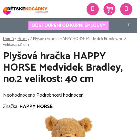
Přejít
Hledat
na
obsah
ODSTOUPENÍ OD KUPNÍ SMLOUVY
Domů
/
Hračky
/
Plyšová hračka HAPPY HORSE Medvídek Bradley, no.2
velikost: 40 cm
Plyšová hračka HAPPY
HORSE Medvídek Bradley,
no.2 velikost: 40 cm
Průměrné
Neohodnoceno
Podrobnosti hodnocení
hodnocení
Značka:
HAPPY HORSE
produktu
je
0,0
z