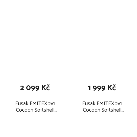
berries
berries
2 099 Kč
1 999 Kč
Fusak EMITEX 2v1
Fusak EMITEX 2v1
Cocoon Softshell
Cocoon Softshell
2026, autumn berries
2025, black + autumn
berries