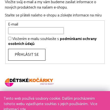
Vložte svůj e-mail a my vám budeme zasílat informace o
nových produktech na našem e-shopu.
Staňte se přáteli našeho e-shopu a získejte informace na míru
E-mail
Vložením e-mailu souhlasíte s
podmínkami ochrany
osobních údajů
PŘIHLÁSIT SE
Tento web používá soubory cookie. Dalším procházením
736 611 204
tohoto webu vyjadřujete souhlas s jejich používáním.. Více
informací
zde
.