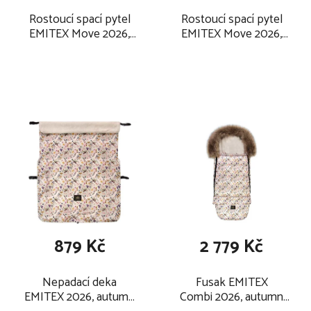
Rostoucí spací pytel
Rostoucí spací pytel
EMITEX Move 2026,
EMITEX Move 2026,
autumn berries / vel. 1 -
autumn berries / vel. 3
3 roky
- 5 let
879 Kč
2 779 Kč
Nepadací deka
Fusak EMITEX
EMITEX 2026, autumn
Combi 2026, autumn