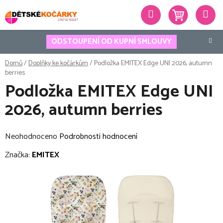
Přejít
Hledat
na
obsah
ODSTOUPENÍ OD KUPNÍ SMLOUVY
Domů
/
Doplňky ke kočárkům
/
Podložka EMITEX Edge UNI 2026, autumn
berries
Podložka EMITEX Edge UNI
2026, autumn berries
Průměrné
Neohodnoceno
Podrobnosti hodnocení
hodnocení
Značka:
EMITEX
produktu
je
0,0
z
5