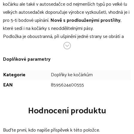
kočárku ale také v autosedačce od nejmenších typů po velké (u
velkých autosedaček doporučuje výrobce vyzkoušet), vhodná je i
pro 5-ti bodové upínání.
Nově s prodlouženými prostřihy
,
které sedí i na kočárky s neoddělitelnými pásy.
Podložka je oboustranná, při ušpinění jedné strany se obrátí a
může se dále používat z druhé strany. Je vytvořena z velmi
kvalitní bavlny, která je příjemná také pro děti s citlivou
Doplňkové parametry
pokožkou.
Kategorie
Doplňky ke kočárkům
V bodech:
EAN
8595624400555
oboustranná univerzální podložka
vhodná do hluboké korbičky, sportovní sedačky, do
autosedaček i jídelních židliček
Hodnocení produktu
slouží k ochraně originálního čalounění před zašpiněním či
zničením
Buďte první, kdo napíše příspěvek k této položce.
v hluboké korbičce ji využije místo prostěradla na matraci