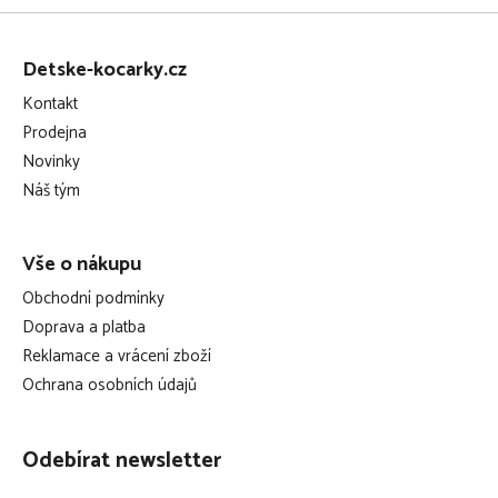
Z
á
Detske-kocarky.cz
p
Kontakt
a
Prodejna
t
Novinky
í
Náš tým
Vše o nákupu
Obchodní podmínky
Doprava a platba
Reklamace a vrácení zboží
Ochrana osobních údajů
Odebírat newsletter