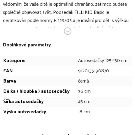
vědomím, že vaše dítě je optimálně chráněno, zatímco budete
společně objevovat svět. Podsedák FILLIKID Basic je
certifikován podle normy R 129/03 a je ideální pro děti s výškou
od 135 cm do 150 cm. Nabízí bezpečné a pohodlné místo pro
optimální ochranu vašeho dítěte na každé cestě. Bez potřeby
Isofixu se tato autosedačka snadno připevňuje pomocí
Doplňkové parametry
bezpečnostního pásu vozidla, což vám poskytuje flexibilitu a
Kategorie
Autosedačky 125-150 cm
snadné použití. Vysoce kvalitní polstrování a ergonomický design
zajistí, že vaše dítě bude bezpečně sedět a cítit se pohodlně i na
EAN
9120135190870
delších cestách. Kompaktní a lehký design podsedáku Basic
Barva
černá
usnadňuje přesun z jednoho auta do druhého nebo jeho uložení
Délka ( hloubka ) autosedačky
36 cm
v autě, když se nepoužívá.
Šířka autosedačky
45 cm
V bodech:
Výška autosedačky
18 cm
bezpečný podsedák určený pro děti od 135 cm
bezpečnost podle normy R 129/03