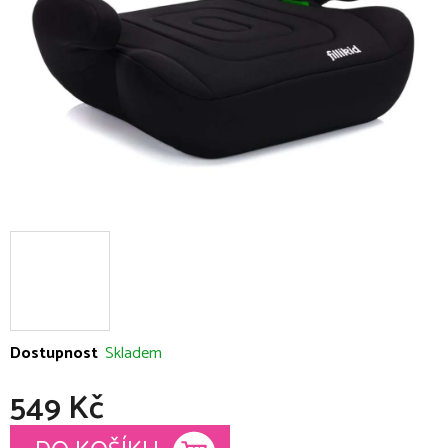
hvězdiček.
Dostupnost
Skladem
549 Kč
Měrná cena: