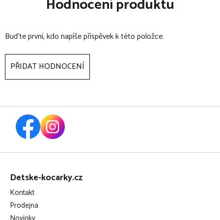
Hodnocení produktu
certifikováno pro děti od 135 cm do 150 cm
nabízí ochranu a pohodlí
instalace pomocí bezpečnostního pásu vozidla
Buďte první, kdo napíše příspěvek k této položce.
ergonomický design
vysoce kvalitní polstrování
PŘIDAT HODNOCENÍ
flexibilní a lehký
Z
á
Detske-kocarky.cz
p
Kontakt
a
Prodejna
t
Novinky