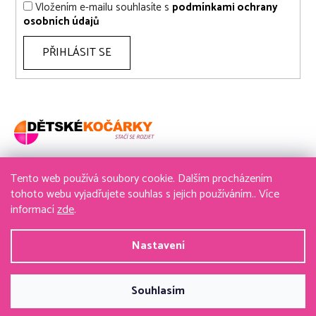
Vložením e-mailu souhlasíte s
podmínkami ochrany
osobních údajů
PŘIHLÁSIT SE
Tento web používá soubory cookie. Dalším procházením
736 611 204
tohoto webu vyjadřujete souhlas s jejich používáním.. Více
informací
zde
.
obchod@detske-kocarky.cz
Nastavení
Vytvořil Shoptet
&
PekneWeby
Souhlasím
Copyright 2026
detske-kocarky.cz
. Všechna práva
vyhrazena.