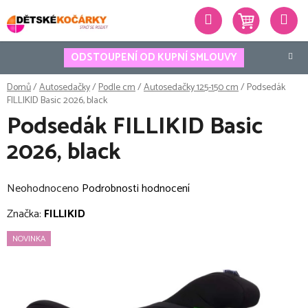
Přejít
Hledat
na
obsah
ODSTOUPENÍ OD KUPNÍ SMLOUVY
Domů
/
Autosedačky
/
Podle cm
/
Autosedačky 125-150 cm
/
Podsedák
FILLIKID Basic 2026, black
Podsedák FILLIKID Basic
2026, black
Průměrné
Neohodnoceno
Podrobnosti hodnocení
hodnocení
Značka:
FILLIKID
produktu
NOVINKA
je
0,0
z
5