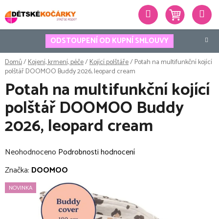
Přejít
Hledat
na
obsah
ODSTOUPENÍ OD KUPNÍ SMLOUVY
Domů
/
Kojení, krmení, péče
/
Kojící polštáře
/
Potah na multifunkční kojící
polštář DOOMOO Buddy 2026, leopard cream
Potah na multifunkční kojící
polštář DOOMOO Buddy
2026, leopard cream
Průměrné
Neohodnoceno
Podrobnosti hodnocení
hodnocení
Značka:
DOOMOO
produktu
NOVINKA
je
0,0
z