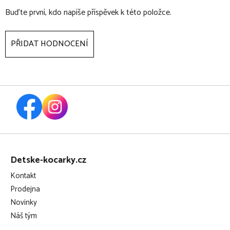
Buďte první, kdo napíše příspěvek k této položce.
polštáře máte. Modely BUDDY, SOFTY a COMFY BIG jsou
podobné, ale jejich rozměry a vlastnosti se liší. Doomoo
Buddy má délku 180 cm (měřeno z vnější strany polštáře,
PŘIDAT HODNOCENÍ
když je polštář tvarován do podkovy)
Z
á
Detske-kocarky.cz
p
Kontakt
a
Prodejna
t
Novinky
í
Náš tým