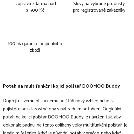
Doprava zdarma nad
Slevy na vybrané produkty
3 500 Kč
pro registrované zákazníky
100 % garance originálního
zboží
Potah na multifunkční kojící polštář DOOMOO Buddy
Dopřejte svému oblíbenému polštáři nový vzhled nebo si
pojistěte bezstarostné dny s náhradním potahem. Originální
potah na kojící polštář DOOMOO Buddy je navržen tak, aby
dokonale padnul na tento oblíbený velký multifunkční polštář. Je
ideálním řešením, když je původní potah v pračce, nebo když