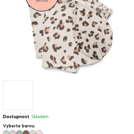
5
hvězdiček.
Dostupnost
Skladem
Vyberte barvu: