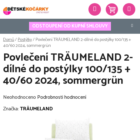
Přejít
Hledat
na
obsah
ODSTOUPENÍ OD KUPNÍ SMLOUVY
Domů
/
Postýlky
/
Povlečení TRÄUMELAND 2-dílné do postýlky 100/135 +
40/60 2024, sommergrün
Povlečení TRÄUMELAND 2-
dílné do postýlky 100/135 +
40/60 2024, sommergrün
Průměrné
Neohodnoceno
Podrobnosti hodnocení
hodnocení
Značka:
TRÄUMELAND
produktu
je
0,0
z