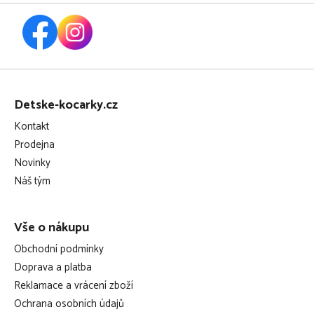
Z
á
Detske-kocarky.cz
p
Kontakt
a
Prodejna
t
Novinky
í
Náš tým
Vše o nákupu
Obchodní podmínky
Doprava a platba
Reklamace a vrácení zboží
Ochrana osobních údajů