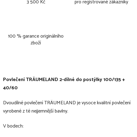
3 500 Kč
pro registrované zákazníky
100 % garance originálního
zboží
Povlečení TRÄUMELAND 2-dílné do postýlky 100/135 +
40/60
Dvoudílné povlečení TRÄUMELAND je vysoce kvalitní povlečení
vyrobené z té nejjemnější bavlny.
V bodech: