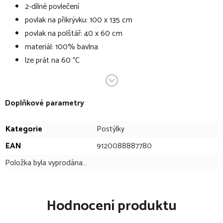
2-dílné povlečení
povlak na přikrývku: 100 x 135 cm
povlak na polštář: 40 x 60 cm
materiál: 100% bavlna
lze prát na 60 °C
Technické specifikace se mohou změnit bez výslovného
upozornění. Obrázky mají pouze informativní charakter.
Doplňkové parametry
Kategorie
Postýlky
EAN
9120088887780
Položka byla vyprodána…
Hodnocení produktu