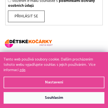
Vložením e-mailu souhlasíte s
podmínkami ochrany
osobních údajů
PŘIHLÁSIT SE
Tento web používá soubory cookie. Dalším procházením
736 611 204
tohoto webu vyjadřujete souhlas s jejich používáním.. Více
informací
zde
.
obchod@detske-kocarky.cz
Nastavení
Vytvořil Shoptet
&
PekneWeby
Souhlasím
Copyright 2026
detske-kocarky.cz
. Všechna práva
vyhrazena.