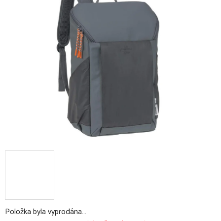
0,0
z
5
hvězdiček.
Položka byla vyprodána…