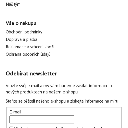
í
popruh na zadní straně batohu umožňující jeho připevnění
Náš tým
k vozíku zavazadla
rozměry (D x Š x V): 34 x 15 x 46 cm
Vše o nákupu
hmotnost: 0,975 kg
Obchodní podmínky
objem: 17 l
Doprava a platba
vnější materiál č. 1:
Reklamace a vrácení zboží
100% polyester vyrobený z recyklovaného materiálu
Ochrana osobních údajů
zátěr: 100% polyuretan
vnější materiál č. 2:
Odebírat newsletter
100% polyester
zátěr: reflexní povlak
Vložte svůj e-mail a my vám budeme zasílat informace o
nových produktech na našem e-shopu.
Staňte se přáteli našeho e-shopu a získejte informace na míru
E-mail