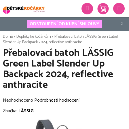
Přejít
Hledat
na
obsah
ODSTOUPENÍ OD KUPNÍ SMLOUVY
Domů
/
Doplňky ke kočárkům
/
Přebalovací batoh LÄSSIG Green Label
Slender Up Backpack 2024, reflective anthracite
Přebalovací batoh LÄSSIG
Green Label Slender Up
Backpack 2024, reflective
anthracite
Průměrné
Neohodnoceno
Podrobnosti hodnocení
hodnocení
Značka:
LÄSSIG
produktu
je