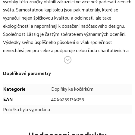
výrobky této značky oblíbili zákazníci ve více než padesáti zemích
světa. Samostatnou kapitolou jsou pak materiály, které se
vyznačují nejen špičkovou kvalitou a odolností, ale také
ekologičností a napomáhají k dosažení nadčasového designu.
Společnost Lässig je častým sběratelem významných ocenění.
Výsledky svého úspěšného působení si však společnost
nenechává jen pro sebe a podporuje celou řadu charitativních a
ekologických projektů.
Green Label Slender Up Backpack LÄSSIG je luxusní batoh v
Doplňkové parametry
moderním designu, který Vám umožní přehledně uspořádat
Kategorie
Doplňky ke kočárkům
všechny věci potřebné na cesty s miminkem. Obsahuje vedle
množstí vnějších i vnitřních kapes i voděodolnou přihrádku na
EAN
4066239136053
vlhké věci a přebalovací podložku.
Položka byla vyprodána…
V bodech: