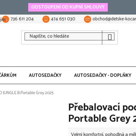
ODSTOUPENÍ OD KUPNÍ SMLOUVY
736 611 204
474 651 030
obchod@detske-kocar
tým
ČÁRKŮM
AUTOSEDAČKY
AUTOSEDAČKY - DOPLŇKY
O JUNGLE B-Portable Grey 2025
Přebalovací p
Portable Grey 
Velmi komfortní, pohodlná a mě