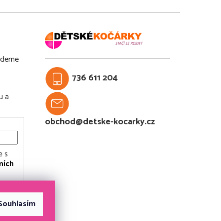
budeme
736 611 204
u a
obchod@detske-kocarky.cz
e s
ních
Souhlasím