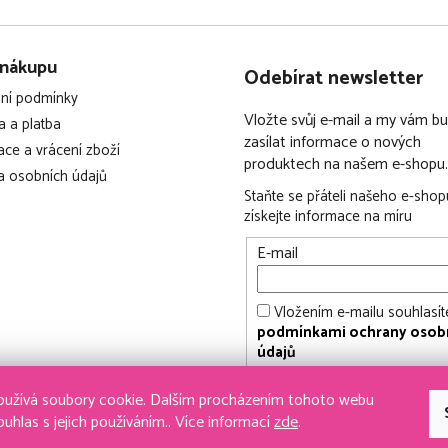
 nákupu
Odebírat newsletter
ní podmínky
Vložte svůj e-mail a my vám 
 a platba
zasílat informace o nových
ce a vrácení zboží
produktech na našem e-shopu.
 osobních údajů
Staňte se přáteli našeho e-shop
získejte informace na míru
E-mail
Vložením e-mailu souhlasít
podmínkami ochrany osob
údajů
PŘIHLÁSIT SE
užívá soubory cookie. Dalším procházením tohoto webu
ouhlas s jejich používáním.. Více informací
zde
.