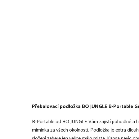
Přebalovací podložka BO JUNGLE B-Portable G
B-Portable od BO JUNGLE Vám zajistí pohodlné a hy
miminka za všech okolností. Podložka je extra dlouhá
složení zabere jen velice málo místa. Kapsa navíc ob