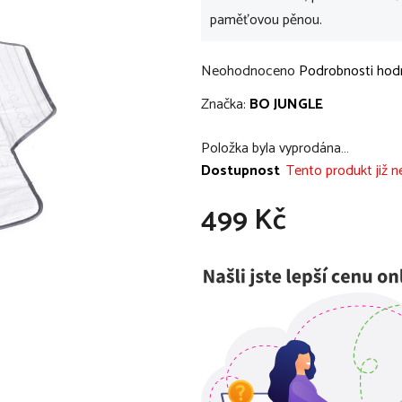
paměťovou pěnou.
Průměrné
Neohodnoceno
Podrobnosti hod
hodnocení
Značka:
BO JUNGLE
produktu
je
Položka byla vyprodána…
0,0
Dostupnost
Tento produkt již ne
z
499 Kč
5
hvězdiček.
Měrná cena: