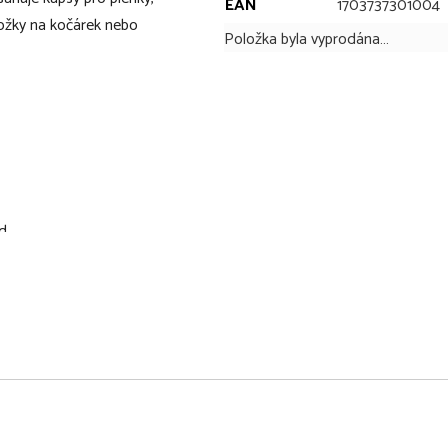
EAN
1703737301004
ožky na kočárek nebo
Položka byla vyprodána…
d.
ísta
í tašku