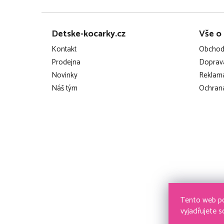
Z
Detske-kocarky.cz
Vše o
á
Kontakt
Obchod
p
Prodejna
Doprava
Novinky
Reklama
a
Náš tým
Ochrana
t
í
Tento web po
vyjadřujete s