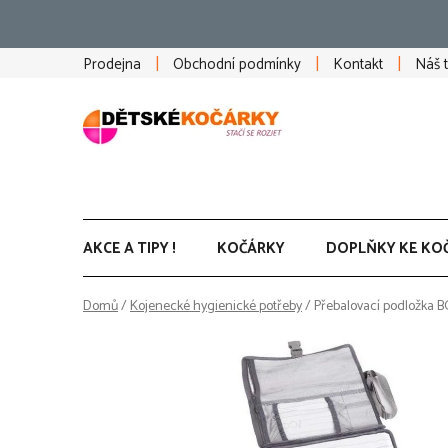
Přejít
na
obsah
Prodejna
Obchodní podmínky
Kontakt
Náš 
AKCE A TIPY !
KOČÁRKY
DOPLŇKY KE KO
Domů
/
Kojenecké hygienické potřeby
/
Přebalovací podložka B