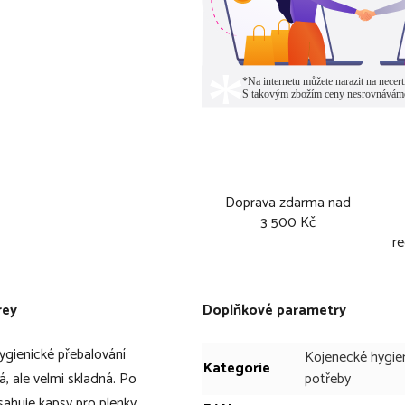
Doprava zdarma nad
3 500 Kč
re
rey
Doplňkové parametry
gienické přebalování
Kojenecké hygie
Kategorie
, ale velmi skladná. Po
potřeby
sahuje kapsy pro plenky,