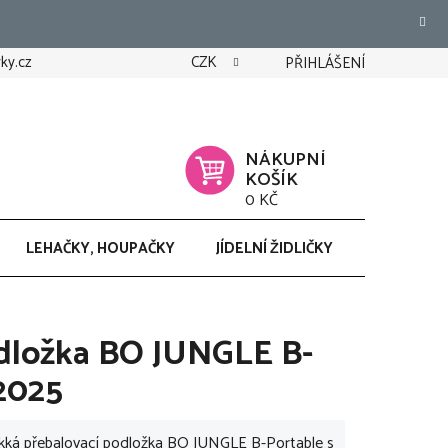
ky.cz
CZK
PŘIHLÁŠENÍ
NÁKUPNÍ
KOŠÍK
0 KČ
LEHAČKY, HOUPAČKY
JÍDELNÍ ŽIDLIČKY
CHODÍTK
odložka BO JUNGLE B-
2025
kká přebalovací podložka BO JUNGLE B-Portable s