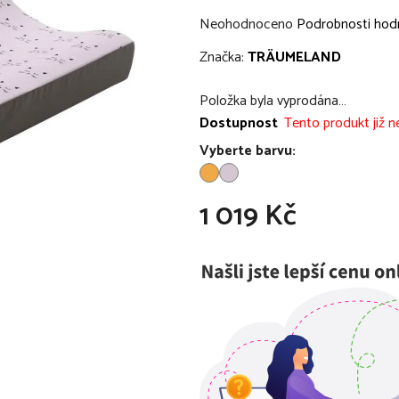
Průměrné
Neohodnoceno
Podrobnosti hod
hodnocení
Značka:
TRÄUMELAND
produktu
je
Položka byla vyprodána…
0,0
Dostupnost
Tento produkt již ne
z
Vyberte barvu:
5
hvězdiček.
1 019 Kč
Měrná cena: