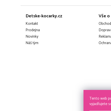
Z
Detske-kocarky.cz
Vše o
á
Kontakt
Obchod
p
Prodejna
Doprava
Novinky
Reklama
a
Náš tým
Ochrana
t
í
Tento web po
vyjadřujete s