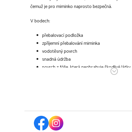
čemuž je pro miminko naprosto bezpečná.
V bodech:
přebalovací podložka
zpříjemní přebalování miminka
vodotěsný povrch
snadná údržba
povrch z fólie, která neobsahuje škodlivé látky
rozměry: 50 x 70 cm
materiál: fólie bez PVC
výplň: tepelně stabilní rouno
Technické specifikace se mohou změnit bez výslovn
mají pouze informativní charakter.