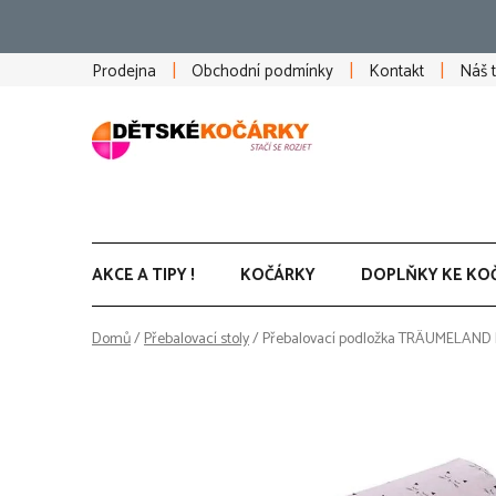
Přejít
na
obsah
Prodejna
Obchodní podmínky
Kontakt
Náš 
AKCE A TIPY !
KOČÁRKY
DOPLŇKY KE KO
Domů
/
Přebalovací stoly
/
Přebalovací podložka TRÄUMELAND 