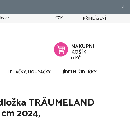
ky.cz
CZK
PŘIHLÁŠENÍ
NÁKUPNÍ
KOŠÍK
0 KČ
LEHAČKY, HOUPAČKY
JÍDELNÍ ŽIDLIČKY
CHODÍTK
podložka TRÄUMELAND
 cm 2024,