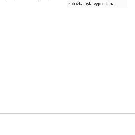
Položka byla vyprodána…
ého upozornění. Obrázky