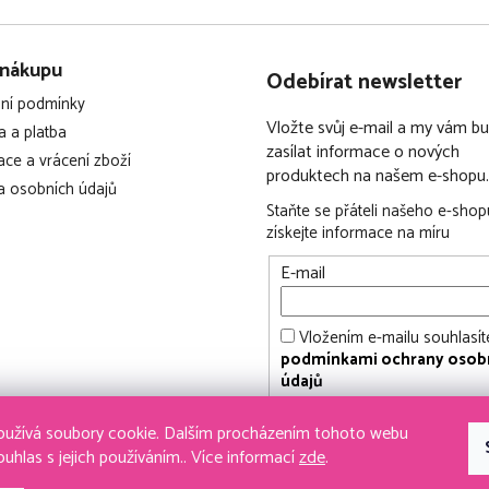
 nákupu
Odebírat newsletter
ní podmínky
Vložte svůj e-mail a my vám 
 a platba
zasílat informace o nových
ce a vrácení zboží
produktech na našem e-shopu.
 osobních údajů
Staňte se přáteli našeho e-shop
získejte informace na míru
E-mail
Vložením e-mailu souhlasít
podmínkami ochrany osob
údajů
PŘIHLÁSIT SE
užívá soubory cookie. Dalším procházením tohoto webu
ouhlas s jejich používáním.. Více informací
zde
.