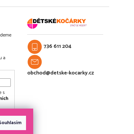
budeme
736 611 204
u a
obchod@detske-kocarky.cz
e s
ních
Souhlasím