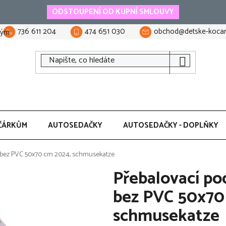
ODSTOUPENÍ OD KUPNÍ SMLOUVY
736 611 204
474 651 030
obchod@detske-kocar
tým
ČÁRKŮM
AUTOSEDAČKY
AUTOSEDAČKY - DOPLŇKY
bez PVC 50x70 cm 2024, schmusekatze
Přebalovací 
bez PVC 50x70
schmusekatze