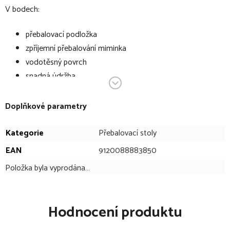
V bodech:
přebalovací podložka
zpříjemní přebalování miminka
vodotěsný povrch
snadná údržba
povrch z fólie, která neobsahuje škodlivé látky
rozměry: 75 x 85 cm
Doplňkové parametry
materiál: fólie bez PVC
výplň: tepelně stabilní rouno
Kategorie
Přebalovací stoly
EAN
9120088883850
Technické specifikace se mohou změnit bez výslovného
upozornění. Obrázky mají pouze informativní charakter.
Položka byla vyprodána…
Hodnocení produktu