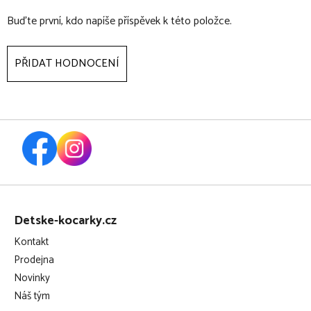
Buďte první, kdo napíše příspěvek k této položce.
PŘIDAT HODNOCENÍ
Z
á
Detske-kocarky.cz
p
Kontakt
a
Prodejna
t
Novinky
í
Náš tým