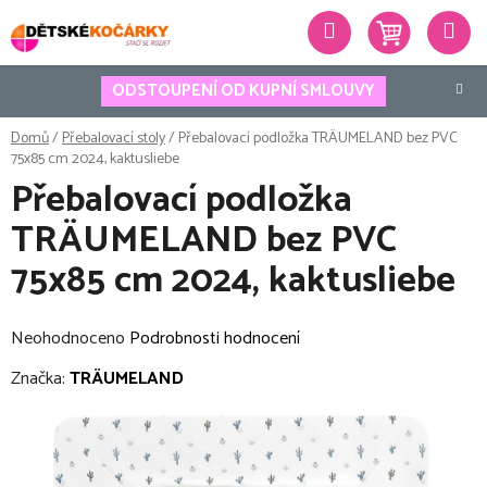
Přejít
Hledat
na
obsah
ODSTOUPENÍ OD KUPNÍ SMLOUVY
Domů
/
Přebalovací stoly
/
Přebalovací podložka TRÄUMELAND bez PVC
75x85 cm 2024, kaktusliebe
Přebalovací podložka
TRÄUMELAND bez PVC
75x85 cm 2024, kaktusliebe
Průměrné
Neohodnoceno
Podrobnosti hodnocení
hodnocení
Značka:
TRÄUMELAND
produktu
je
0,0
z