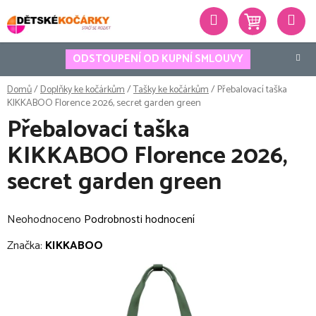
Přejít
Hledat
na
obsah
ODSTOUPENÍ OD KUPNÍ SMLOUVY
Domů
/
Doplňky ke kočárkům
/
Tašky ke kočárkům
/
Přebalovací taška
KIKKABOO Florence 2026, secret garden green
Přebalovací taška
KIKKABOO Florence 2026,
secret garden green
Průměrné
Neohodnoceno
Podrobnosti hodnocení
hodnocení
Značka:
KIKKABOO
produktu
je
0,0
z