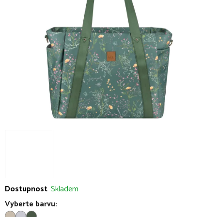
5
hvězdiček.
Dostupnost
Skladem
Vyberte barvu: