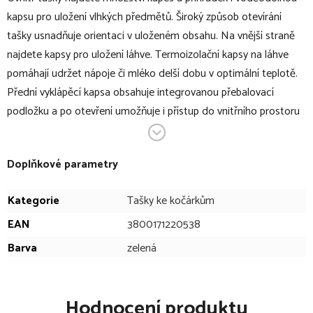
kapsu pro uložení vlhkých předmětů. Široký způsob otevírání
tašky usnadňuje orientaci v uloženém obsahu. Na vnější straně
najdete kapsy pro uložení láhve. Termoizolační kapsy na láhve
pomáhají udržet nápoje či mléko delší dobu v optimální teplotě.
Přední vyklápěcí kapsa obsahuje integrovanou přebalovací
podložku a po otevření umožňuje i přístup do vnitřního prostoru
tašky.
V bodech:
Doplňkové parametry
přebalovací taška
Kategorie
Tašky ke kočárkům
tašku je možné zavěsit na kočárek, nasadit na rukojeť
EAN
3800171220538
kufru, nosit na zádech i v ruce
Barva
zelená
umožňuje přehledné uložení všeho potřebného na
procházky s dítětem
široký způsob otevírání
Hodnocení produktu
klipy pro zavěčení tašky na rukojeť kočárku