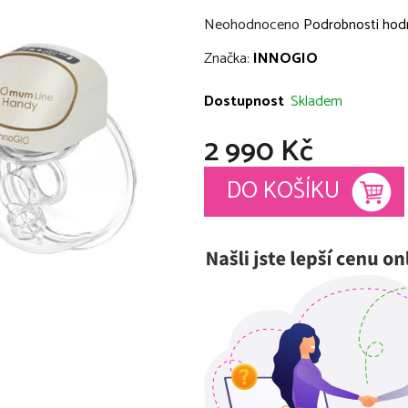
Průměrné
Neohodnoceno
Podrobnosti hod
hodnocení
Značka:
INNOGIO
produktu
je
Dostupnost
Skladem
0,0
2 990 Kč
z
5
Měrná cena:
DO KOŠÍKU
hvězdiček.