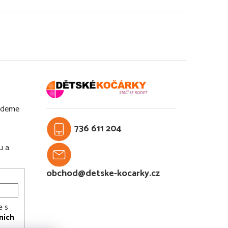
budeme
736 611 204
u a
obchod@detske-kocarky.cz
e s
ních