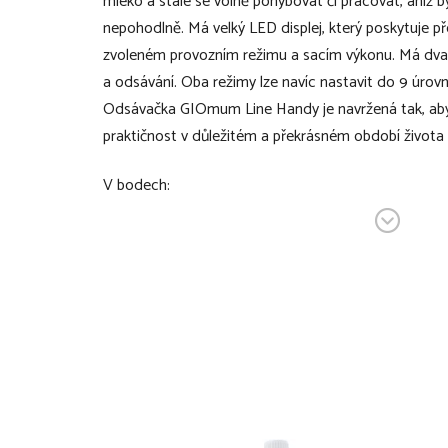
mléko a stále se volně pohybovat či pracovat, aniž by 
nepohodlně. Má velký LED displej, který poskytuje p
zvoleném provozním režimu a sacím výkonu. Má dva 
a odsávání. Oba režimy lze navíc nastavit do 9 úrovní, 
Odsávačka GIOmum Line Handy je navržená tak, aby
praktičnost v důležitém a překrásném období život
V bodech:
praktická odsávačka mateřského mléka, kterou
sada obsahuje 2 odsávačky
velmi kompaktní
maminka může mít během odsávání stále voln
2 režimy: stimulace a odsávání
oba režimy lze nastavit do 9 různých úrovní
s paměťovou funkcí, která automaticky zapne
použitém režimu