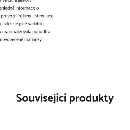
se cítila jakkoliv
řehledné informace o
provozní režimy - stimulace
takže je plně variabilní.
 maximalizovala pohodlí a
a novopečené maminky!
 lze vložit do podprsenky
é ruce
Související produkty
 odsávačku v naposledy