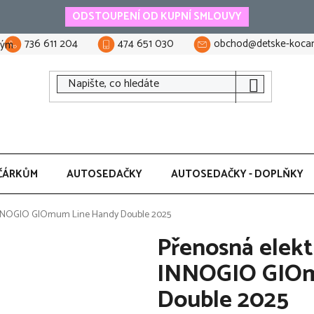
ODSTOUPENÍ OD KUPNÍ SMLOUVY
736 611 204
474 651 030
obchod@detske-kocar
tým
ČÁRKŮM
AUTOSEDAČKY
AUTOSEDAČKY - DOPLŇKY
 INNOGIO GIOmum Line Handy Double 2025
Přenosná elekt
INNOGIO GIOm
Double 2025