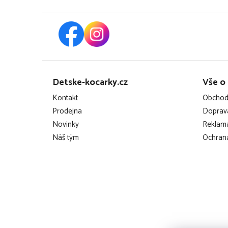
Z
Detske-kocarky.cz
Vše o
á
Kontakt
Obchod
p
Prodejna
Doprava
Novinky
Reklama
a
Náš tým
Ochrana
t
í