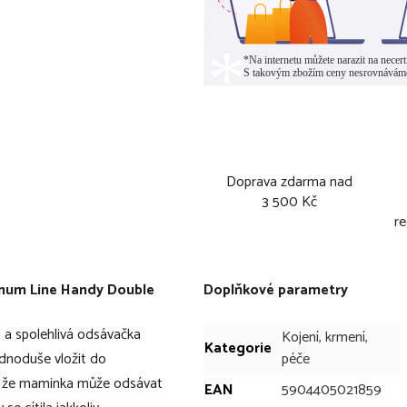
Doprava zdarma nad
3 500 Kč
re
mum Line Handy Double
Doplňkové parametry
a spolehlivá odsávačka
Kojení, krmení,
Kategorie
jednoduše vložit do
péče
, že maminka může odsávat
EAN
5904405021859