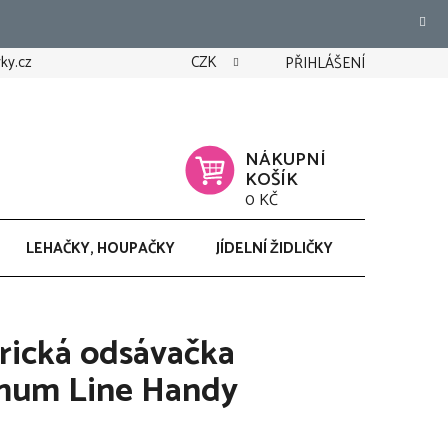
ky.cz
CZK
PŘIHLÁŠENÍ
NÁKUPNÍ
KOŠÍK
0 KČ
LEHAČKY, HOUPAČKY
JÍDELNÍ ŽIDLIČKY
CHODÍTK
rická odsávačka
um Line Handy