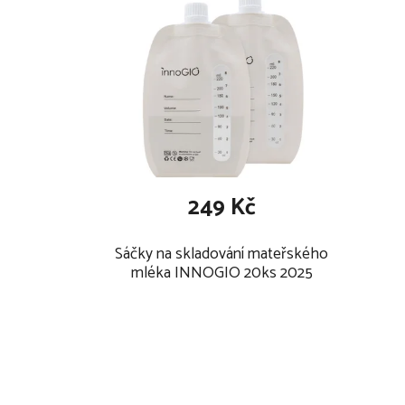
systém zabraňující přetečení a zpětnému toku
indikátor úrovně nabití
automatické vypínání po 20 minutách
součástí balení i prodlužující pásek do podprs
nabíjí se pomocí USB-C adaptéru (je součástí)
neobsahuje BPA
249 Kč
Sáčky na skladování mateřského
mléka INNOGIO 20ks 2025