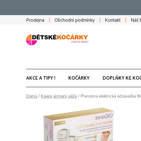
Přejít
na
obsah
Prodejna
Obchodní podmínky
Kontakt
Náš 
AKCE A TIPY !
KOČÁRKY
DOPLŇKY KE KO
Domů
/
Kojení, krmení, péče
/
Přenosná elektrická odsávačka