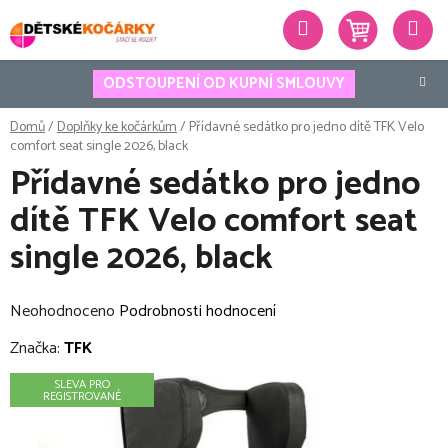
Přejít
Hledat
na
obsah
ODSTOUPENÍ OD KUPNÍ SMLOUVY
Domů
/
Doplňky ke kočárkům
/
Přídavné sedátko pro jedno dítě TFK Velo
comfort seat single 2026, black
Přídavné sedátko pro jedno
dítě TFK Velo comfort seat
single 2026, black
Průměrné
Neohodnoceno
Podrobnosti hodnocení
hodnocení
Značka:
TFK
produktu
SLEVA PRO
je
REGISTROVANÉ
0,0
z