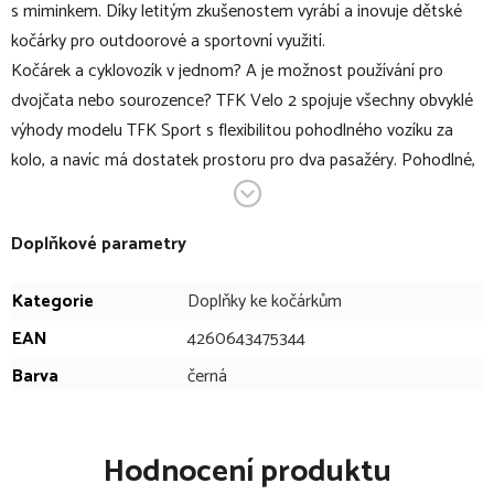
s miminkem. Díky letitým zkušenostem vyrábí a inovuje dětské
kočárky pro outdoorové a sportovní využití.
Kočárek a cyklovozík v jednom? A je možnost používání pro
dvojčata nebo sourozence? TFK Velo 2 spojuje všechny obvyklé
výhody modelu TFK Sport s flexibilitou pohodlného vozíku za
kolo, a navíc má dostatek prostoru pro dva pasažéry. Pohodlné,
přídavné sedátko pro jedno dítě na kočárek - cyklovozík TFK
Velo nabízí vašemu dítěti komfortnější boční ochranu a stabilitu.
Doplňkové parametry
Integrovaná opěrka hlavy mu umožňuje pohodlně sedět i během
odpočinku. Sedátko může být upevněné na středu plochy sezení,
Kategorie
Doplňky ke kočárkům
nebo na boční straně.
EAN
4260643475344
V bodech:
Barva
černá
pohodlné, přídavné sedátko pro jedno dítě
sedátko pro jedno dítě
Hodnocení produktu
vyztužená boční ochrana