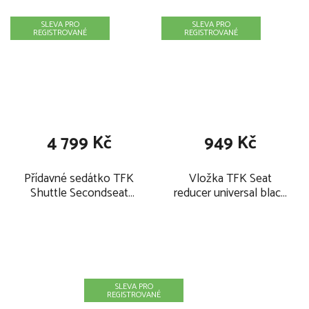
SLEVA PRO
SLEVA PRO
REGISTROVANÉ
REGISTROVANÉ
4 799 Kč
949 Kč
Přídavné sedátko TFK
Vložka TFK Seat
Shuttle Secondseat
reducer universal black
black 2026
2026
SLEVA PRO
REGISTROVANÉ