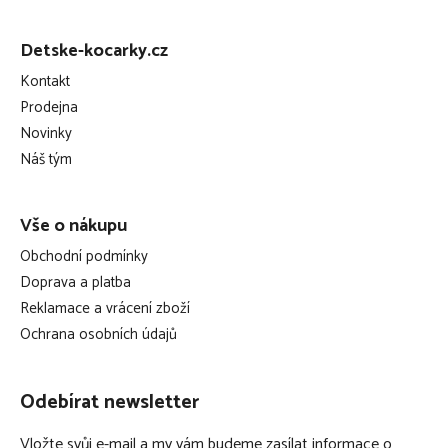
Z
á
Detske-kocarky.cz
p
Kontakt
a
Prodejna
t
Novinky
í
Náš tým
Vše o nákupu
Obchodní podmínky
Doprava a platba
Reklamace a vrácení zboží
Ochrana osobních údajů
Odebírat newsletter
Vložte svůj e-mail a my vám budeme zasílat informace o