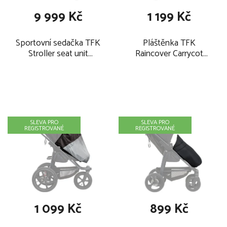
9 999 Kč
1 199 Kč
Sportovní sedačka TFK
Pláštěnka TFK
Stroller seat unit
Raincover Carrycot
mono/pro Premium
Mono/Pro combi push
2026, grey
chair 2026
SLEVA PRO
SLEVA PRO
REGISTROVANÉ
REGISTROVANÉ
1 099 Kč
899 Kč