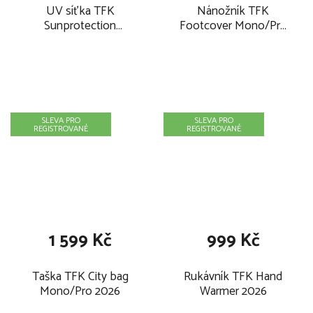
UV síťka TFK
Nánožník TFK
Sunprotection
Footcover Mono/Pro
mono/pro combi push
stroller 2026
chair 2026
SLEVA PRO
SLEVA PRO
REGISTROVANÉ
REGISTROVANÉ
1 599 Kč
999 Kč
Taška TFK City bag
Rukávník TFK Hand
Mono/Pro 2026
Warmer 2026