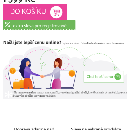
Měrná cena:
DO KOŠÍKU
extra sleva pro registrované
Doprava zdarma nad
Slevy na vybrané produkty