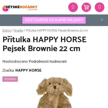
Přejít
Hledat
na
obsah
ODSTOUPENÍ OD KUPNÍ SMLOUVY
Domů
/
Hračky
/
Přítulka HAPPY HORSE Pejsek Brownie 22 cm
Přítulka HAPPY HORSE
Pejsek Brownie 22 cm
Průměrné
Neohodnoceno
Podrobnosti hodnocení
hodnocení
Značka:
HAPPY HORSE
produktu
NOVINKA
je
0,0
z
5
hvězdiček.