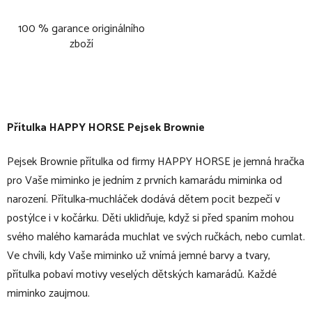
100 % garance originálního
zboží
Přítulka HAPPY HORSE Pejsek Brownie
Pejsek Brownie přítulka od firmy HAPPY HORSE je jemná hračka
pro Vaše miminko je jedním z prvních kamarádu miminka od
narození. Přítulka-muchláček dodává dětem pocit bezpečí v
postýlce i v kočárku. Děti uklidňuje, když si před spaním mohou
svého malého kamaráda muchlat ve svých ručkách, nebo cumlat.
Ve chvíli, kdy Vaše miminko už vnímá jemné barvy a tvary,
přítulka pobaví motivy veselých dětských kamarádů. Každé
miminko zaujmou.