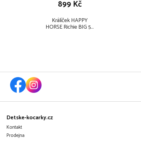
899 Kč
Králíček HAPPY
HORSE Richie BIG 58
cm, malinový
Z
á
Detske-kocarky.cz
p
Kontakt
a
Prodejna