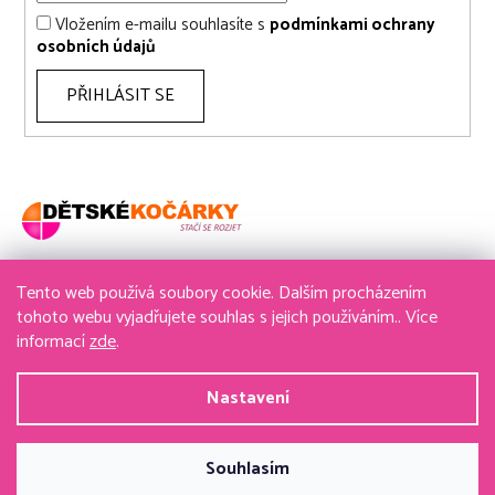
Vložením e-mailu souhlasíte s
podmínkami ochrany
osobních údajů
PŘIHLÁSIT SE
Tento web používá soubory cookie. Dalším procházením
736 611 204
tohoto webu vyjadřujete souhlas s jejich používáním.. Více
informací
zde
.
obchod@detske-kocarky.cz
Nastavení
Vytvořil Shoptet
&
PekneWeby
Souhlasím
Copyright 2026
detske-kocarky.cz
. Všechna práva