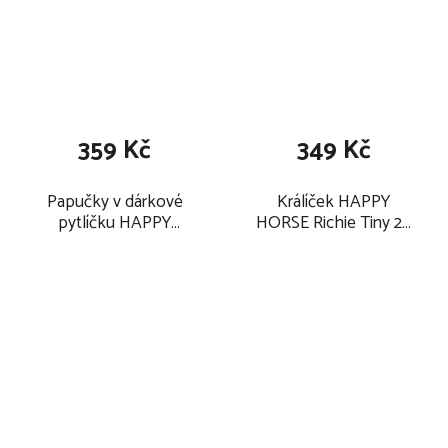
359 Kč
349 Kč
Papučky v dárkové
Králíček HAPPY
pytlíčku HAPPY
HORSE Richie Tiny 28
HORSE Králíček Richie
cm, zelený
10 cm, modré