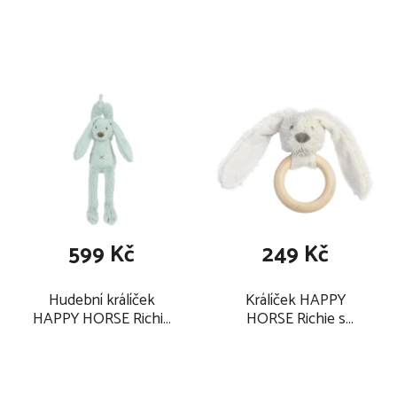
100 cm, krémový
se světýlkem 34 cm,
béžový
599 Kč
249 Kč
Hudební králíček
Králíček HAPPY
HAPPY HORSE Richie
HORSE Richie s
34 cm, tyrkys
dřevěným kroužkem 12
cm, krémový