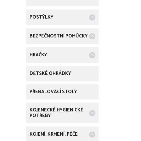
u
k
POSTÝLKY
t
ů
BEZPEČNOSTNÍ POMŮCKY
HRAČKY
DĚTSKÉ OHRÁDKY
PŘEBALOVACÍ STOLY
KOJENECKÉ HYGIENICKÉ
POTŘEBY
KOJENÍ, KRMENÍ, PÉČE