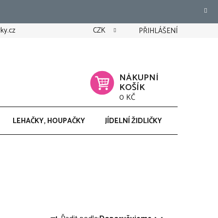
ky.cz
CZK
PŘIHLÁŠENÍ
NÁKUPNÍ
KOŠÍK
0 KČ
LEHAČKY, HOUPAČKY
JÍDELNÍ ŽIDLIČKY
CHODÍTK
Ř