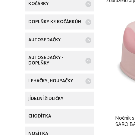
Zobrazeno
2
p
t
KOČÁRKY
r
i
r
V
e
DOPLŇKY KE KOČÁRKŮM
a
ý
n
AUTOSEDAČKY
p
n
i
AUTOSEDAČKY -
DOPLŇKY
í
s
p
p
LEHAČKY, HOUPAČKY
a
r
JÍDELNÍ ŽIDLIČKY
n
o
e
CHODÍTKA
d
Nočník s
SARO BAB
l
NOSÍTKA