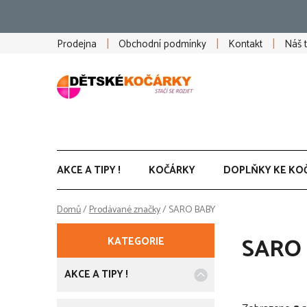
Přejít
na
obsah
Prodejna
Obchodní podmínky
Kontakt
Náš 
AKCE A TIPY !
KOČÁRKY
DOPLŇKY KE KO
Domů
/
Prodávané značky
/
SARO BABY
P
K
Přeskočit
SARO
KATEGORIE
a
kategorie
o
t
e
AKCE A TIPY !
s
g
o