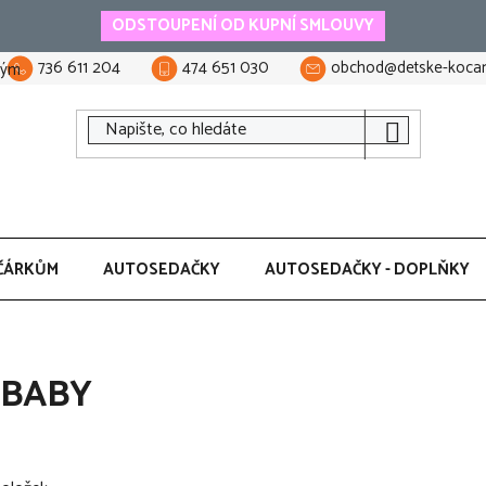
ODSTOUPENÍ OD KUPNÍ SMLOUVY
736 611 204
474 651 030
obchod@detske-kocar
tým
ČÁRKŮM
AUTOSEDAČKY
AUTOSEDAČKY - DOPLŇKY
 BABY