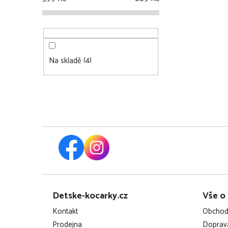
4
Na skladě
Z
Detske-kocarky.cz
Vše o
á
Kontakt
Obchod
p
Prodejna
Doprava