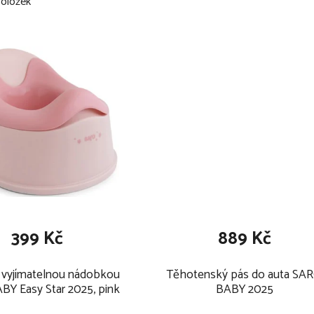
oložek
399 Kč
889 Kč
 vyjímatelnou nádobkou
Těhotenský pás do auta SA
Y Easy Star 2025, pink
BABY 2025