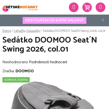
Přejít
Hledat
na
obsah
ODSTOUPENÍ OD KUPNÍ SMLOUVY
Domů
/
Lehačky, houpačky
/
Sedátko DOOMOO Seat´N Swing 2026, col.01
Sedátko DOOMOO Seat´N
Swing 2026, col.01
Průměrné
Neohodnoceno
Podrobnosti hodnocení
hodnocení
Značka:
DOOMOO
produktu
DOPRAVA ZDARMA
je
0,0
z
5
hvězdiček.