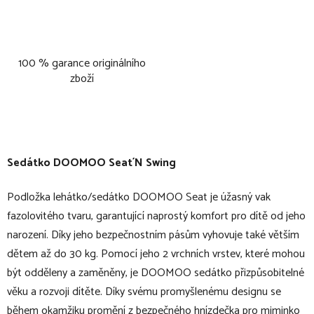
100 % garance originálního
zboží
Sedátko DOOMOO Seat´N Swing
Podložka lehátko/sedátko DOOMOO Seat je úžasný vak
fazolovitého tvaru, garantující naprostý komfort pro dítě od jeho
narození. Díky jeho bezpečnostním pásům vyhovuje také větším
dětem až do 30 kg. Pomocí jeho 2 vrchních vrstev, které mohou
být odděleny a zaměněny, je DOOMOO sedátko přizpůsobitelné
věku a rozvoji dítěte. Díky svému promyšlenému designu se
během okamžiku promění z bezpečného hnízdečka pro miminko