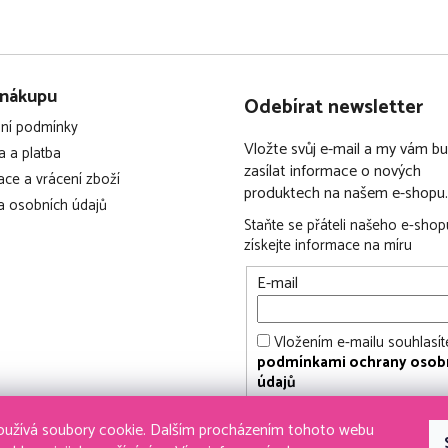
 nákupu
Odebírat newsletter
ní podmínky
Vložte svůj e-mail a my vám 
 a platba
zasílat informace o nových
ce a vrácení zboží
produktech na našem e-shopu.
 osobních údajů
Staňte se přáteli našeho e-shop
získejte informace na míru
E-mail
Vložením e-mailu souhlasít
podmínkami ochrany osob
údajů
PŘIHLÁSIT SE
užívá soubory cookie. Dalším procházením tohoto webu