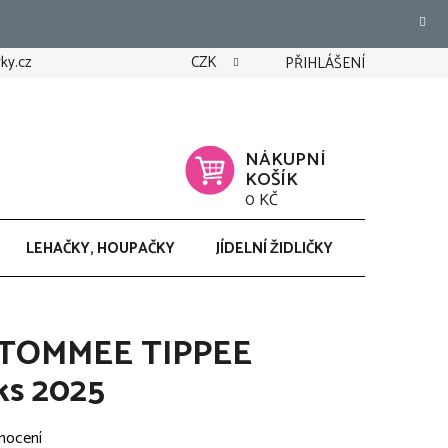
ky.cz
CZK
PŘIHLÁŠENÍ
NÁKUPNÍ
KOŠÍK
0 KČ
LEHAČKY, HOUPAČKY
JÍDELNÍ ŽIDLIČKY
CHODÍTK
on TOMMEE TIPPEE
ks 2025
nocení