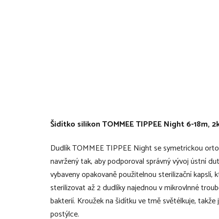
Šidítko silikon TOMMEE TIPPEE Night 6-18m, 2
Dudlík TOMMEE TIPPEE Night se symetrickou ortod
navržený tak, aby podporoval správný vývoj ústní duti
vybaveny opakovaně použitelnou sterilizační kapslí, k
sterilizovat až 2 dudlíky najednou v mikrovlnné troub
bakterií. Kroužek na šidítku ve tmě světélkuje, takže 
postýlce.