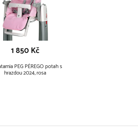
em dítěte a otvory na obou
hu
 obsahu BPA je měkká a
pslí
t až 2 dudlíky najednou v
1 850 Kč
terií
Tatamia PEG PÉREGO potah s
hrazdou 2024, rosa