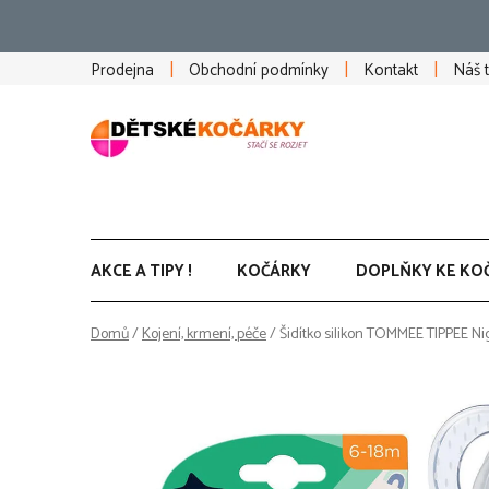
Přejít
na
obsah
Prodejna
Obchodní podmínky
Kontakt
Náš 
AKCE A TIPY !
KOČÁRKY
DOPLŇKY KE KO
Domů
/
Kojení, krmení, péče
/
Šidítko silikon TOMMEE TIPPEE Ni