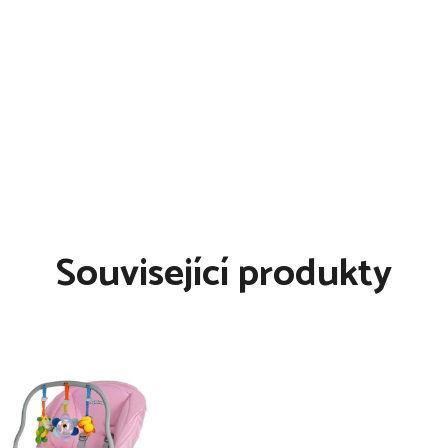
 snadno najdete i v noci v
ní dutiny dítěte
Související produkty
sací část, který je
něji než tradiční, vzduchem
 dítěte
everzibilní
y bude vždy správně umístěn