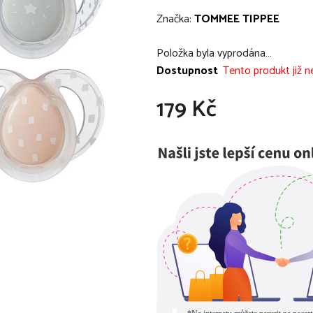
hodnocení
Značka:
TOMMEE TIPPEE
produktu
je
Položka byla vyprodána…
0,0
Dostupnost
Tento produkt již ne
z
179 Kč
5
hvězdiček.
Měrná cena: