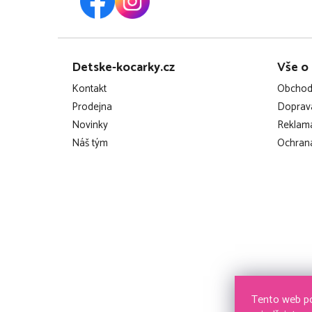
Z
Detske-kocarky.cz
Vše o
á
Kontakt
Obchod
p
Prodejna
Doprava
Novinky
Reklama
a
Náš tým
Ochrana
t
í
Tento web po