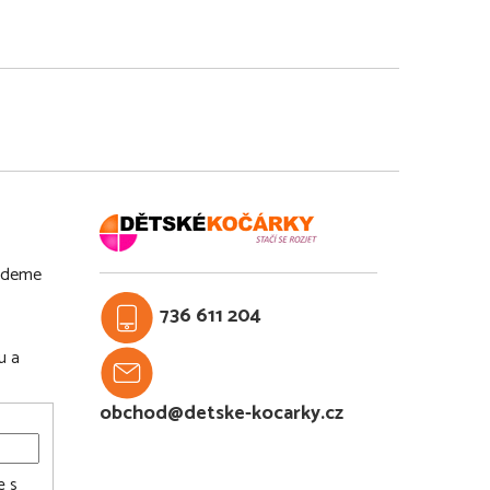
budeme
736 611 204
u a
obchod@detske-kocarky.cz
e s