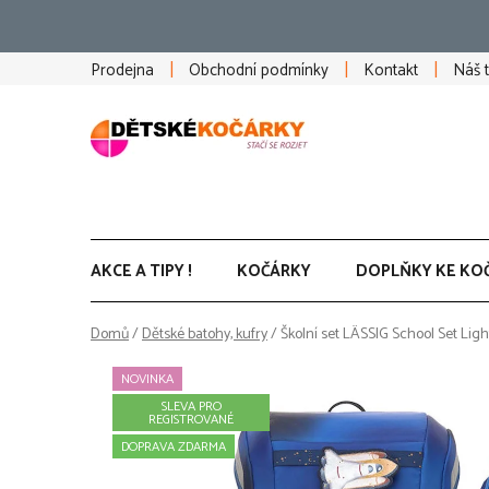
Přejít
na
obsah
Prodejna
Obchodní podmínky
Kontakt
Náš 
AKCE A TIPY !
KOČÁRKY
DOPLŇKY KE KO
Domů
/
Dětské batohy, kufry
/
Školní set LÄSSIG School Set Lig
NOVINKA
SLEVA PRO
REGISTROVANÉ
DOPRAVA ZDARMA