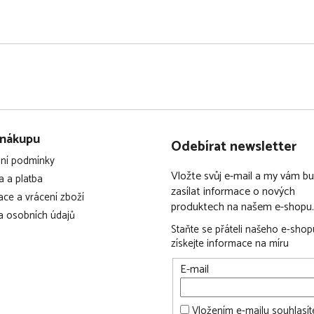
 přizpůsobit svému majiteli.
 komponenty, proto školní
ed Vegan. Tkaniny
adu nové využití.
 připevnit nášivky, které
těte a vše tak dozdobit.
 nákupu
Odebírat newsletter
ní podmínky
Vložte svůj e-mail a my vám 
 a platba
zasílat informace o nových
ce a vrácení zboží
produktech na našem e-shopu.
 osobních údajů
Staňte se přáteli našeho e-shop
získejte informace na míru
E-mail
Vložením e-mailu souhlasít