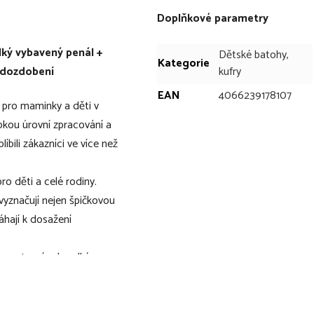
Doplňkové parametry
lký vybavený penál +
Dětské batohy,
Kategorie
k dozdobení
kufry
EAN
4066239178107
 pro maminky a děti v
sokou úrovní zpracování a
líbili zákazníci ve více než
ro děti a celé rodiny.
vyznačují nejen špičkovou
áhají k dosažení
 sportovní vak, velký
u skládající se ze 2 nášivek
kvality Ergonomic Product