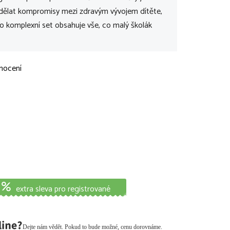
jí dělat kompromisy mezi zdravým vývojem dítěte,
nto komplexní set obsahuje vše, co malý školák
nocení
extra sleva pro registrované