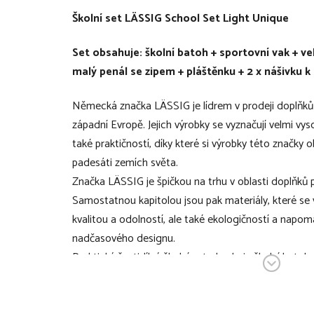
Školní set LÄSSIG School Set Light Unique
Set obsahuje: školní batoh + sportovní vak + ve
malý penál se zipem + pláštěnku + 2 x nášivku 
Německá značka LÄSSIG je lídrem v prodeji doplňků
západní Evropě. Jejich výrobky se vyznačují velmi vy
také praktičností, díky které si výrobky této značky ob
padesáti zemích světa.
Značka LÄSSIG je špičkou na trhu v oblasti doplňků p
Samostatnou kapitolou jsou pak materiály, které se 
kvalitou a odolností, ale také ekologičností a napom
nadčasového designu.
Praktický šestidílný školní set obsahuje školní batoh,
vybavený penál, malý penál se zipem, pláštěnku a sad
určených k ozdobení setu. Školní batoh nese pečeť 