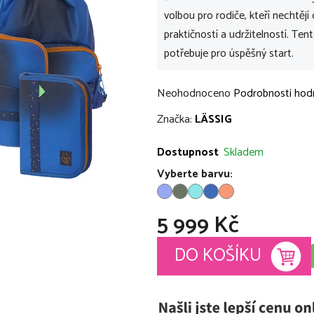
volbou pro rodiče, kteří nechtě
praktičností a udržitelností. Te
potřebuje pro úspěšný start.
Průměrné
Neohodnoceno
Podrobnosti hod
hodnocení
Značka:
LÄSSIG
produktu
je
Dostupnost
Skladem
0,0
Vyberte barvu:
z
5
5 999 Kč
hvězdiček.
Měrná cena:
DO KOŠÍKU