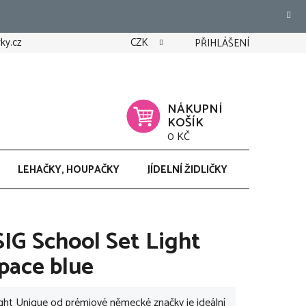
ky.cz
CZK
PŘIHLÁŠENÍ
NÁKUPNÍ
KOŠÍK
0 KČ
LEHAČKY, HOUPAČKY
JÍDELNÍ ŽIDLIČKY
CHODÍTK
SIG School Set Light
pace blue
ght Unique od prémiové německé značky je ideální