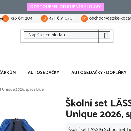
ODSTOUPENÍ OD KUPNÍ SMLOUVY
736 611 204
474 651 030
obchod@detske-kocar
tým
ČÁRKŮM
AUTOSEDAČKY
AUTOSEDAČKY - DOPLŇKY
ht Unique 2026, space blue
Školní set LÄS
Unique 2026, s
Školní set LÄSSIG School Set Li