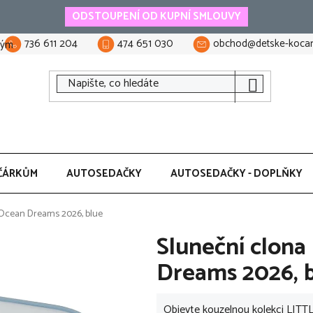
ODSTOUPENÍ OD KUPNÍ SMLOUVY
736 611 204
474 651 030
obchod@detske-kocar
tým
ČÁRKŮM
AUTOSEDAČKY
AUTOSEDAČKY - DOPLŇKY
 Ocean Dreams 2026, blue
Sluneční clon
Dreams 2026, 
Objevte kouzelnou kolekci LITT