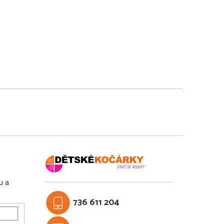
u a
736 611 204