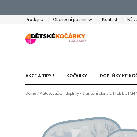
Přejít
na
obsah
Prodejna
Obchodní podmínky
Kontakt
Náš 
AKCE A TIPY !
KOČÁRKY
DOPLŇKY KE KO
Domů
/
Autosedačky - doplňky
/
Sluneční clona LITTLE DUTCH