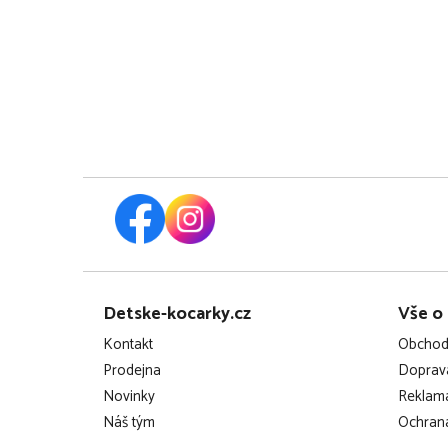
Z
Detske-kocarky.cz
Vše o
á
Kontakt
Obchod
p
Prodejna
Doprava
Novinky
Reklama
a
Náš tým
Ochrana