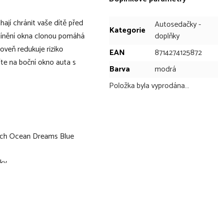
í chránit vaše dítě před
Autosedačky -
Kategorie
tínění okna clonou pomáhá
doplňky
oveň redukuje riziko
EAN
8714274125872
íte na boční okno auta s
Barva
modrá
Položka byla vyprodána…
utch Ocean Dreams Blue
vky
slunečním zářením při
ho do vozu