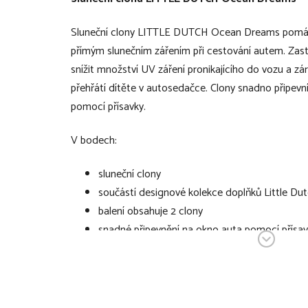
Sluneční clony LITTLE DUTCH Ocean Dreams pomáhaj
přímým slunečním zářením při cestování autem. Zas
snížit množství UV záření pronikajícího do vozu a zár
přehřátí dítěte v autosedačce. Clony snadno připevn
pomocí přísavky.
V bodech:
sluneční clony
součástí designové kolekce doplňků Little D
balení obsahuje 2 clony
snadné připevnění na okno auta pomocí přísa
clony pomáhají chránit vaše dítě před přímým 
cestování autem
pomáhá snížit množství UV záření pronikající
redukuje riziko přehřátí dítěte v autosedačce