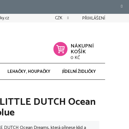
ky.cz
CZK
PŘIHLÁŠENÍ
NÁKUPNÍ
KOŠÍK
0 KČ
LEHAČKY, HOUPAČKY
JÍDELNÍ ŽIDLIČKY
CHODÍTK
a LITTLE DUTCH Ocean
blue
LE DUTCH Ocean Dreams, která přinese klid a