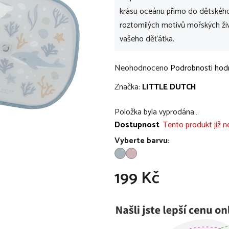
krásu oceánu přímo do dětského
roztomilých motivů mořských živo
vašeho děťátka.
Průměrné
Neohodnoceno
Podrobnosti hod
hodnocení
Značka:
LITTLE DUTCH
produktu
je
Položka byla vyprodána…
0,0
Dostupnost
Tento produkt již ne
z
Vyberte barvu:
5
hvězdiček.
199 Kč
Měrná cena: