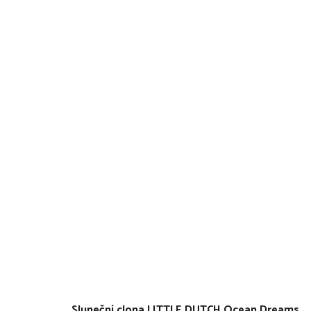
Sluneční clona LITTLE DUTCH Ocean Dreams