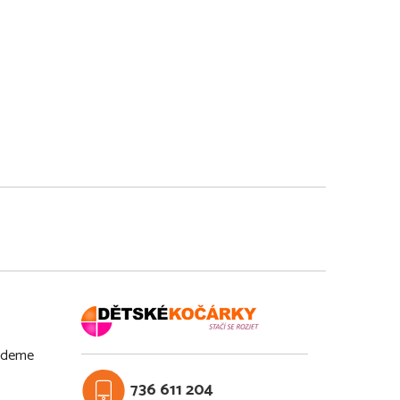
budeme
736 611 204