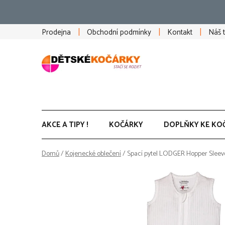
Přejít
na
obsah
Prodejna
Obchodní podmínky
Kontakt
Náš 
AKCE A TIPY !
KOČÁRKY
DOPLŇKY KE KO
Domů
/
Kojenecké oblečení
/
Spací pytel LODGER Hopper Sleev