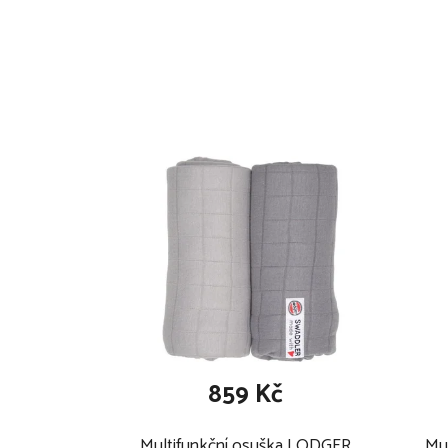
díky unikátnímu zipu lze vytvořit otvory na bez
vhodný i do autosedačky
měkký, citlivý vůči dětské pokožce, prodyšný
zajišťuje optimální tepelný komfort bez zbyte
TOG 0,3
spodní díl lze pro snazší přebalování rozepnout
certifikát Öko-Tex, který dokládá nulový obsah
materiál: 100% bavlna
Technické specifikace se mohou změnit bez výslovn
mají pouze informativní charakter.
859 Kč
Multifunkční osuška LODGER
Mu