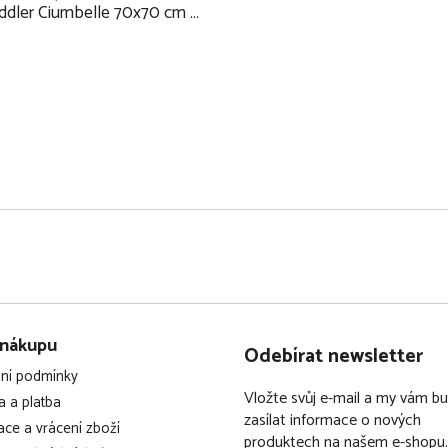
dler Ciumbelle 70x70 cm 1
ks 2025, donkey
 nákupu
Odebírat newsletter
ní podmínky
Vložte svůj e-mail a my vám 
 a platba
zasílat informace o nových
ce a vrácení zboží
produktech na našem e-shopu.