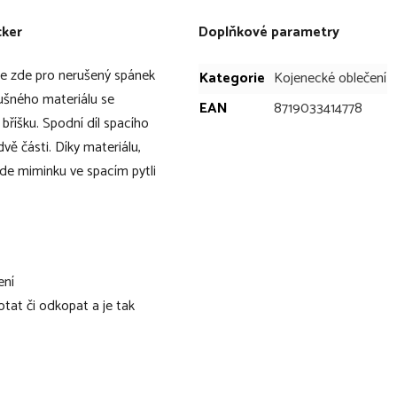
cker
Doplňkové parametry
e zde pro nerušený spánek
Kategorie
Kojenecké oblečení
dušného materiálu se
EAN
8719033414778
bříšku. Spodní díl spacího
vě části. Díky materiálu,
bude miminku ve spacím pytli
ení
tat či odkopat a je tak
 na dece