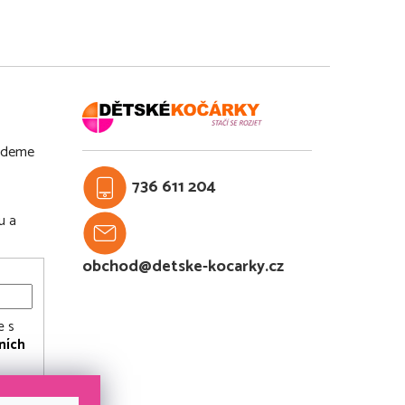
budeme
736 611 204
u a
obchod@detske-kocarky.cz
e s
ních