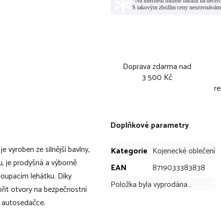
Doprava zdarma nad
3 500 Kč
re
Doplňkové parametry
 vyroben ze silnější bavlny,
Kategorie
Kojenecké oblečení
u, je prodyšná a výborně
EAN
8719033383838
houpacím lehátku. Díky
Položka byla vyprodána…
ořit otvory na bezpečnostní
i autosedačce.