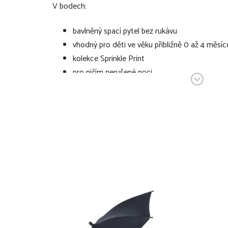
V bodech:
bavlněný spací pytel bez rukávu
vhodný pro děti ve věku přibližně 0 až 4 měsíc
kolekce Sprinkle Print
pro ničím nerušené noci
dítě se nemůže zamotat či odkopat a je tak st
vyroben z bavlněné pleteniny
měkký, citlivý vůči dětské pokožce
prodyšný
zajišťuje optimální tepelný komfort bez zbyte
spodní díl lze pro snazší přebalování rozepnout
vhodný do postýlky, kolébky, lehátka či při hře
vhodný i do autosedačky - díky unikátnímu zipu
bezpečnostní pásy
Technické specifikace se mohou změnit bez výslovn