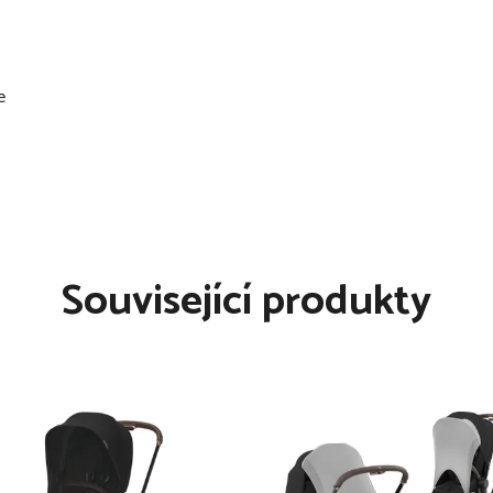
e
ále v teple
Související produkty
čného pocení
 na dvě části
 na dece
 lze vytvořit otvory na
ého upozornění. Obrázky