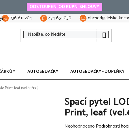
ODSTOUPENÍ OD KUPNÍ SMLOUVY
736 611 204
474 651 030
obchod@detske-kocar
tým
ČÁRKŮM
AUTOSEDAČKY
AUTOSEDAČKY - DOPLŇKY
 Print, leaf (vel.68/80)
Spací pytel L
Print, leaf (vel
Průměrné
Neohodnoceno
Podrobnosti hod