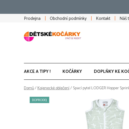
Přejít
na
obsah
Prodejna
Obchodní podmínky
Kontakt
Náš 
AKCE A TIPY !
KOČÁRKY
DOPLŇKY KE KO
Domů
/
Kojenecké oblečení
/
Spací pytel LODGER Hopper Sprinkle
DOPRODEJ