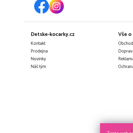
Z
Detske-kocarky.cz
Vše o
á
Kontakt
Obchod
p
Prodejna
Doprava
Novinky
Reklama
a
Náš tým
Ochrana
t
í