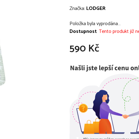
hodnocení
Značka:
LODGER
produktu
je
Položka byla vyprodána…
0,0
Dostupnost
Tento produkt již ne
z
590 Kč
5
hvězdiček.
Měrná cena: