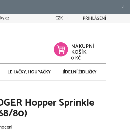
ky.cz
CZK
PŘIHLÁŠENÍ
NÁKUPNÍ
KOŠÍK
0 KČ
LEHAČKY, HOUPAČKY
JÍDELNÍ ŽIDLIČKY
CHODÍTK
ODGER Hopper Sprinkle
.68/80)
nocení