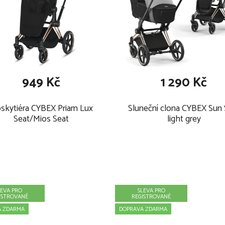
stýlky.
inami (např. přikrývkou do
949 Kč
1 290 Kč
řiměřené oblečení s
e instrukce v ČSN EN 16781.
skytiéra CYBEX Priam Lux
Sluneční clona CYBEX Sun S
Seat/Mios Seat
light grey
LEVA PRO
SLEVA PRO
ISTROVANÉ
REGISTROVANÉ
A ZDARMA
DOPRAVA ZDARMA