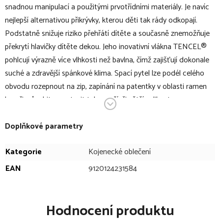
snadnou manipulací a použitými prvotřídními materiály. Je navíc
nejlepší alternativou přikrývky, kterou děti tak rády odkopají.
Podstatně snižuje riziko přehřátí dítěte a současně znemožňuje
překrytí hlavičky dítěte dekou. Jeho inovativní vlákna TENCEL®
pohlcují výrazně více vlhkosti než bavlna, čímž zajišťují dokonale
suché a zdravější spánkové klima. Spací pytel lze podél celého
obvodu rozepnout na zip, zapínání na patentky v oblasti ramen
lze přizpůsobit a nastavit tak menší, či větší velikost.
Vnitřní spací pytel TRÄUMELAND Liebmich je doplněk ke
spacímu pytli TRÄUMELAND Liebmich, který lze ale používat i
Doplňkové parametry
samostatně jako lehký spací pytel v teplých měsících. Je vyroben
Kategorie
Kojenecké oblečení
ze 100% bavlny v přírodní barvě (není chemicky bělená) a její
praktický zavinovací střih Vám usnadní manipulaci s dítětem.
EAN
9120124231584
Vnější spací pytel v bodech:
Hodnocení produktu
dětský spací pytel, který dýchá