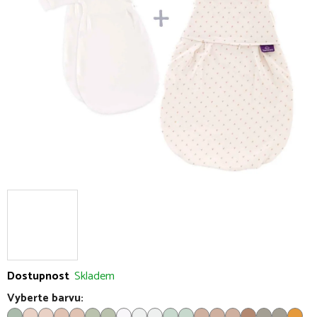
5
hvězdiček.
Dostupnost
Skladem
Vyberte barvu: