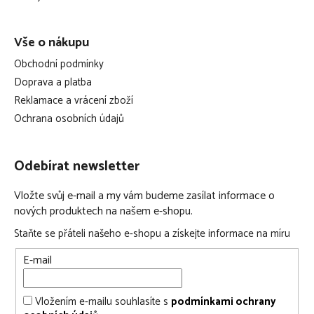
spací pytel lze podél celého obvodu rozepnout na zip
zapínání na patentky v oblasti ramen lze přizpůsobit a
Vše o nákupu
nastavit tak menší, či větší velikost
Obchodní podmínky
spací pytel má certifikát Öko-Tex Standard 100, který
Doprava a platba
dokládá jeho vhodnost pro použití v dětské postýlce
Reklamace a vrácení zboží
tento produkt byl opakovaně a nezávisle testován na
Ochrana osobních údajů
výskyt antimonu a škodlivých látek, přičemž testy jejich
obsah vyvrátily
Odebírat newsletter
vnější materiál: 100% bavlna
výplň: 30% TENCEL®, 70% polyester
Vložte svůj e-mail a my vám budeme zasílat informace o
údržba: lze prát na 60 °C
nových produktech na našem e-shopu.
Staňte se přáteli našeho e-shopu a získejte informace na míru
Vnitřní spací pytel v bodech:
E-mail
vnitřní spací pytel Liebmich
obléká se pod vnější spací pytel
Vložením e-mailu souhlasíte s
podmínkami ochrany
použitelný i samostatně jako lehký spací pytel v letních