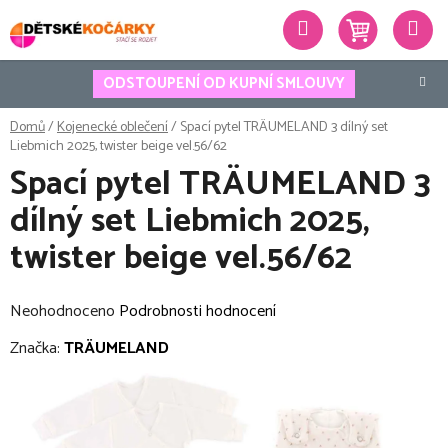
Přejít
Hledat
na
obsah
ODSTOUPENÍ OD KUPNÍ SMLOUVY
Domů
/
Kojenecké oblečení
/
Spací pytel TRÄUMELAND 3 dílný set
Liebmich 2025, twister beige vel.56/62
Spací pytel TRÄUMELAND 3
dílný set Liebmich 2025,
twister beige vel.56/62
Průměrné
Neohodnoceno
Podrobnosti hodnocení
hodnocení
Značka:
TRÄUMELAND
produktu
je
0,0
z