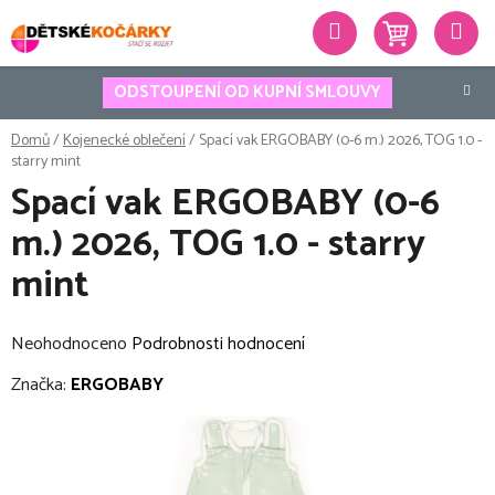
Přejít
Hledat
na
obsah
ODSTOUPENÍ OD KUPNÍ SMLOUVY
Domů
/
Kojenecké oblečení
/
Spací vak ERGOBABY (0-6 m.) 2026, TOG 1.0 -
starry mint
Spací vak ERGOBABY (0-6
m.) 2026, TOG 1.0 - starry
mint
Průměrné
Neohodnoceno
Podrobnosti hodnocení
hodnocení
Značka:
ERGOBABY
produktu
je
0,0
z