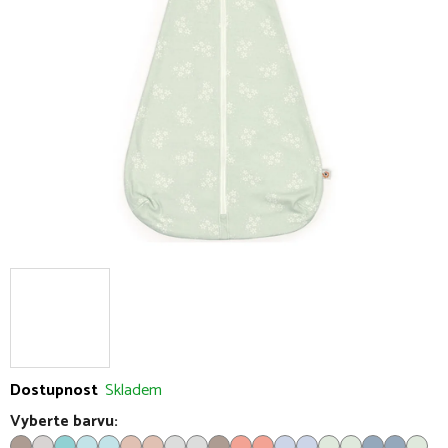
5
hvězdiček.
Dostupnost
Skladem
Vyberte barvu: