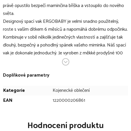
právě opustilo bezpečí maminčina bříška a vstoupilo do nového
světa.
Designový spací vak ERGOBABY je velmi snadno použitelný,
roste s vaším dítkem 6 měsíců a napomáhá dobrému odpočinku.
Kombinuje v sobě několik jedinečných vlastností a zajišťuje tak
dlouhý, bezpečný a pohodlný spánek vašeho miminka. Náš spací
vak je dokonale jednoduchý. Je vyroben z měkké prodyšné 100
% bavlny. Prostředí vaku jim poskytuje to správné klima, aby jim
nebylo chladno ani příliš horko. Miminka ve vaku mohou nosit
Doplňkové parametry
dupačky nebo pouze plenu.
Kategorie
Kojenecké oblečení
V bodech:
EAN
1220000206861
dokonale jednoduchý univerzální spací vak
věk: 0 - 6 měsíců
roste s dítětem od narození do 6 měsíců, možnost
Hodnocení produktu
nastavení délky v oblasti ramínek