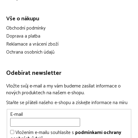
Před uložením dítětě do spacího pytle vždy zvolte přiměřené
oblečení s ohledem na pokojovou teplotu. Indikativně naleznete
Vše o nákupu
instrukce v ČSN EN 16781.
Obchodní podmínky
Doprava a platba
Reklamace a vrácení zboží
Ochrana osobních údajů
Odebírat newsletter
Vložte svůj e-mail a my vám budeme zasílat informace o
nových produktech na našem e-shopu.
Staňte se přáteli našeho e-shopu a získejte informace na míru
E-mail
Vložením e-mailu souhlasíte s
podmínkami ochrany