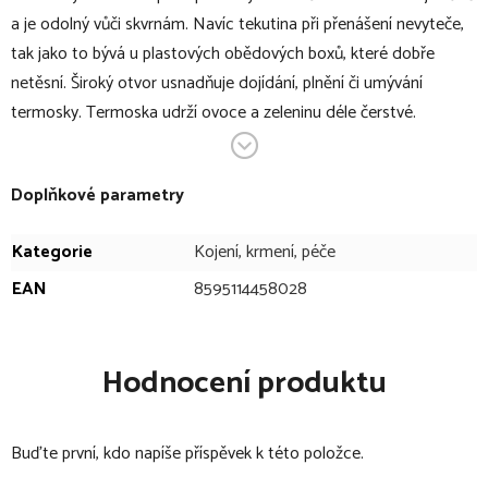
a je odolný vůči skvrnám. Navíc tekutina při přenášení nevyteče,
tak jako to bývá u plastových obědových boxů, které dobře
netěsní. Široký otvor usnadňuje dojídání, plnění či umývání
termosky. Termoska udrží ovoce a zeleninu déle čerstvé.
Používáním termosek na tekutiny pomáháte redukovat spotřebu
plastů. Termosku myjte v ruce, není vhodná do myčky nádobí.
Doplňkové parametry
V bodech:
Kategorie
Kojení, krmení, péče
termoska na jídlo a příkrmy
EAN
8595114458028
objem: 500 ml
kvalitní nerezová ocel
nerezový materiál který neabsorbuje vůně a je odolný vůči
Hodnocení produktu
skvrnám
vhodné na studené i horké pokrmy
Buďte první, kdo napíše příspěvek k této položce.
velký otvor
těsné víčko