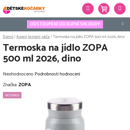
Přejít
Hledat
na
obsah
ODSTOUPENÍ OD KUPNÍ SMLOUVY
Domů
/
Kojení, krmení, péče
/
Termoska na jídlo ZOPA 500 ml 2026, dino
Termoska na jídlo ZOPA
500 ml 2026, dino
Průměrné
Neohodnoceno
Podrobnosti hodnocení
hodnocení
Značka:
ZOPA
produktu
NOVINKA
je
0,0
z
5
hvězdiček.