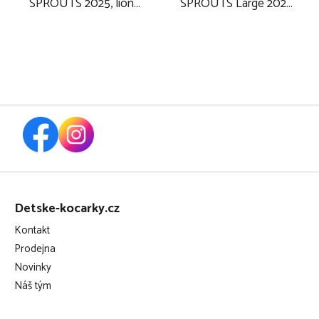
SPROUTS 2025, lion
SPROUTS Large 2025,
yellow
clay
Z
á
Detske-kocarky.cz
p
Kontakt
a
Prodejna
t
Novinky
í
Náš tým