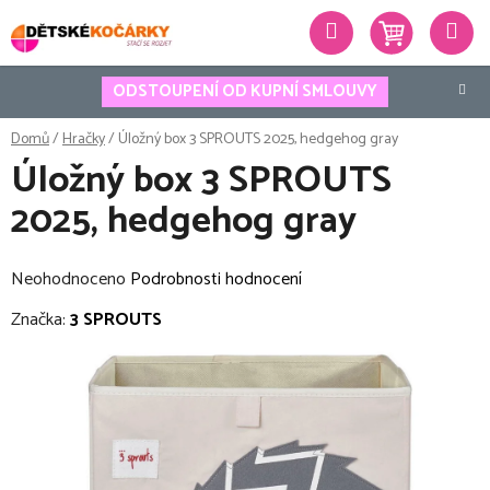
Přejít
Hledat
na
obsah
ODSTOUPENÍ OD KUPNÍ SMLOUVY
Domů
/
Hračky
/
Úložný box 3 SPROUTS 2025, hedgehog gray
Úložný box 3 SPROUTS
2025, hedgehog gray
Průměrné
Neohodnoceno
Podrobnosti hodnocení
hodnocení
Značka:
3 SPROUTS
produktu
je
0,0
z
5
hvězdiček.