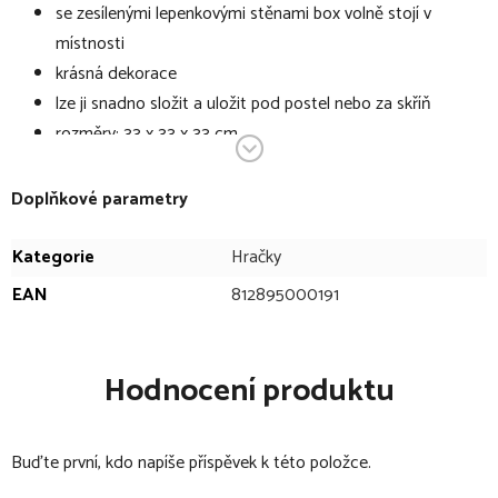
se zesílenými lepenkovými stěnami box volně stojí v
místnosti
krásná dekorace
lze ji snadno složit a uložit pod postel nebo za skříň
rozměry: 33 x 33 x 33 cm
materiál: 100% polyester, dekor: 100% polyesterová
plstěná aplikace, uvnitř: 100% lepenka
Doplňkové parametry
údržba: pouze povrchové odstraňování skvrn
Kategorie
Hračky
VAROVÁNÍ: Tento produkt není hračka. Před použitím odstaňte
EAN
812895000191
obal. Obal udržujte mimo dosah dítěte. Nevhodné pro děti do 3
let.
Technické specifikace se mohou změnit bez výslovného
Hodnocení produktu
upozornění. Obrázky mají pouze informativní charakter.
Buďte první, kdo napíše příspěvek k této položce.