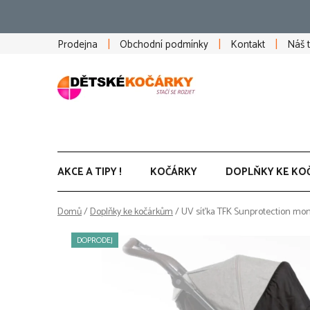
Přejít
na
obsah
Prodejna
Obchodní podmínky
Kontakt
Náš 
AKCE A TIPY !
KOČÁRKY
DOPLŇKY KE KO
Domů
/
Doplňky ke kočárkům
/
UV síťka TFK Sunprotection mon
DOPRODEJ