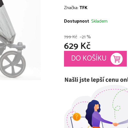
hodnocení
Značka:
TFK
produktu
je
Dostupnost
Skladem
0,0
z
799 Kč
–21 %
629 Kč
5
hvězdiček.
Měrná cena:
DO KOŠÍKU