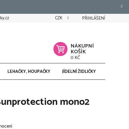
ky.cz
CZK
PŘIHLÁŠENÍ
NÁKUPNÍ
KOŠÍK
0 KČ
LEHAČKY, HOUPAČKY
JÍDELNÍ ŽIDLIČKY
CHODÍTK
Sunprotection mono2
nocení