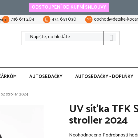
ODSTOUPENÍ OD KUPNÍ SMLOUVY
736 611 204
474 651 030
obchod@detske-kocar
tým
ČÁRKŮM
AUTOSEDAČKY
AUTOSEDAČKY - DOPLŇKY
o2 stroller 2024
UV síťka TFK 
stroller 2024
Průměrné
Neohodnoceno
Podrobnosti hod