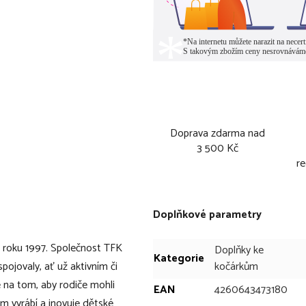
Doprava zdarma nad
3 500 Kč
re
Doplňkové parametry
d roku 1997. Společnost TFK
Doplňky ke
Kategorie
pojovaly, ať už aktivním či
kočárkům
e na tom, aby rodiče mohli
EAN
4260643473180
em vyrábí a inovuje dětské