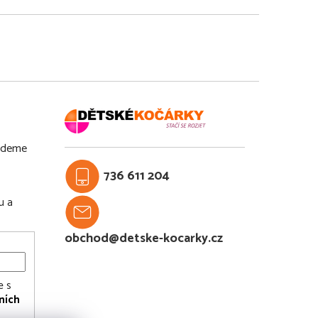
budeme
736 611 204
u a
obchod@detske-kocarky.cz
e s
ních