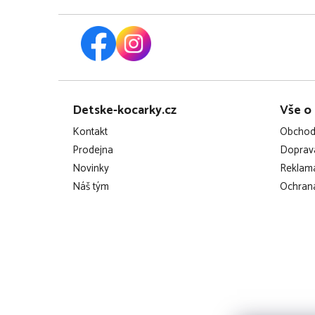
Z
Detske-kocarky.cz
Vše o
á
Kontakt
Obchod
p
Prodejna
Doprava
Novinky
Reklama
a
Náš tým
Ochrana
t
í