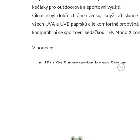
kočárky pro outdoorové a sportovní využití.
Cílem je být dobře chráněn venku, i když svítí slunc
všech UVA a UVB paprsků a je komfortně prodyšná.
kompatibilní se sportovní sedačkou TFK Mono 2 com
V bodech:
UV síťka Sunprotection Mono2 Stroller
UV síťka na sportovní sedačku TFK Mono 2
poskytuje ochranu před UVA a UVB paprsky
prodyšná
snadno se uchycuje na konstrukci
váha 0,2 kg