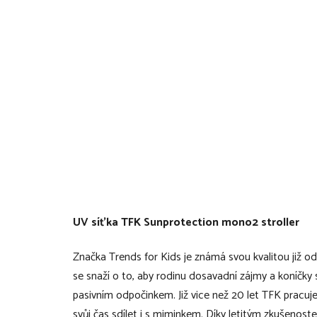
UV síťka TFK Sunprotection mono2 stroller
Značka Trends for Kids je známá svou kvalitou již o
se snaží o to, aby rodinu dosavadní zájmy a koníčky s
pasivním odpočinkem. Již vice než 20 let TFK pracuj
svůj čas sdílet i s miminkem. Díky letitým zkušenost