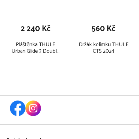
2 240 Kč
560 Kč
Pláštěnka THULE
Držák kelímku THULE
Urban Glide 3 Double
CTS 2024
Rain Cover 2026
Z
á