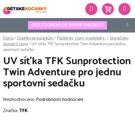
Přejít
Hledat
na
obsah
ODSTOUPENÍ OD KUPNÍ SMLOUVY
Domů
/
Doplňky ke kočárkům
/
Pláštěnky, clony, moskytiéry...
/
Slunečníky,
sluneční clony
/
UV síťka TFK Sunprotection Twin Adventure pro jednu
sportovní sedačku
UV síťka TFK Sunprotection
Twin Adventure pro jednu
sportovní sedačku
Průměrné
Neohodnoceno
Podrobnosti hodnocení
hodnocení
Značka:
TFK
produktu
je
0,0