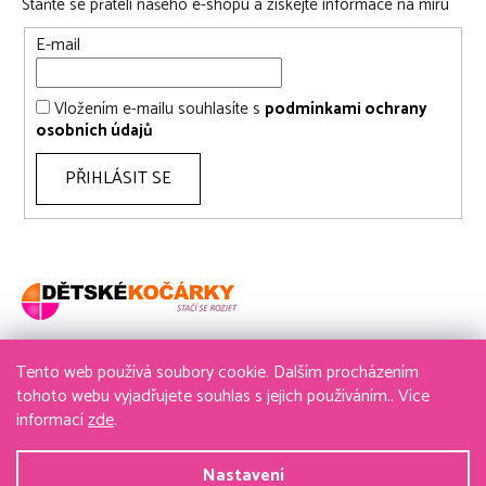
Staňte se přáteli našeho e-shopu a získejte informace na míru
E-mail
Vložením e-mailu souhlasíte s
podmínkami ochrany
osobních údajů
PŘIHLÁSIT SE
Tento web používá soubory cookie. Dalším procházením
736 611 204
tohoto webu vyjadřujete souhlas s jejich používáním.. Více
informací
zde
.
obchod@detske-kocarky.cz
Nastavení