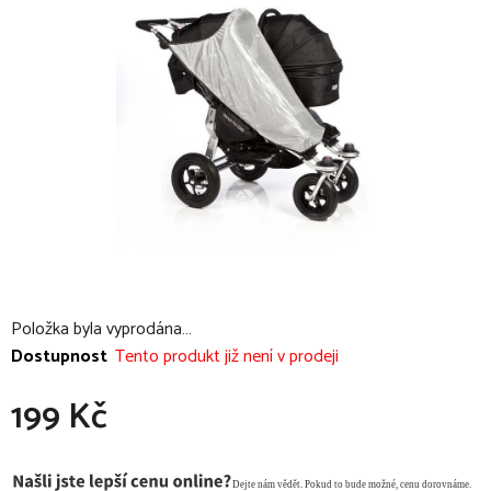
z
5
hvězdiček.
Položka byla vyprodána…
Dostupnost
Tento produkt již není v prodeji
199 Kč
Měrná cena: