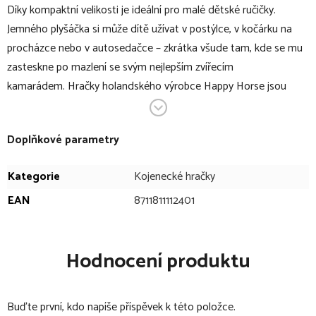
Díky kompaktní velikosti je ideální pro malé dětské ručičky.
Jemného plyšáčka si může dítě užívat v postýlce, v kočárku na
procházce nebo v autosedačce – zkrátka všude tam, kde se mu
zasteskne po mazlení se svým nejlepším zvířecím
kamarádem. Hračky holandského výrobce Happy Horse jsou
testované a neobsahují toxické látky. Všechny produkty jsou
vhodné pro děti od narození.
Doplňkové parametry
V bodech:
Kategorie
Kojenecké hračky
jemná plyšová hračka
EAN
8711811112401
vhodná pro děti od narození
balení: 1 ks
příjemná na dotyk
Hodnocení produktu
testované, neobsahuje toxické látky
velikost: 38 cm
Buďte první, kdo napíše příspěvek k této položce.
materiál: 100% polyester