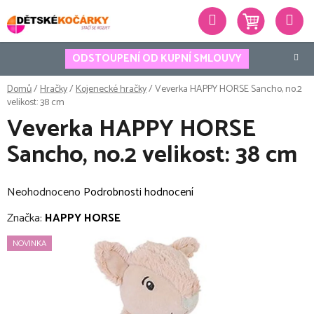
Přejít
Hledat
na
obsah
ODSTOUPENÍ OD KUPNÍ SMLOUVY
Domů
/
Hračky
/
Kojenecké hračky
/
Veverka HAPPY HORSE Sancho, no.2
velikost: 38 cm
Veverka HAPPY HORSE
Sancho, no.2 velikost: 38 cm
Průměrné
Neohodnoceno
Podrobnosti hodnocení
hodnocení
Značka:
HAPPY HORSE
produktu
NOVINKA
je
0,0
z
5