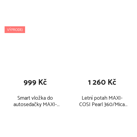
VÝPRODEJ
999 Kč
1 260 Kč
Smart vložka do
Letní potah MAXI-
autosedačky MAXI-
COSI Pearl 360/Mica
COSI e-Safety Black
Pro Eco i-Size White
2024
2025