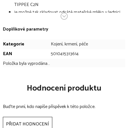
TIPPEE C2N
je možné tak skladovat odsáté mateřské mléko v lednici
nebo v mrazáku
Doplňkové parametry
Kategorie
Kojení, krmení, péče
EAN
5010415313614
Položka byla vyprodána…
Hodnocení produktu
Buďte první, kdo napíše příspěvek k této položce.
PŘIDAT HODNOCENÍ