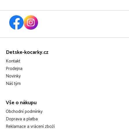
Z
á
Detske-kocarky.cz
p
Kontakt
a
Prodejna
t
Novinky
í
Náš tým
Vše o nákupu
Obchodní podmínky
Doprava a platba
Reklamace a vrácení zboží