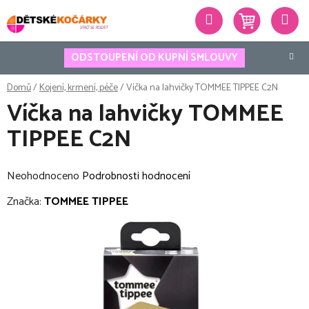
Přejít
Hledat
na
obsah
ODSTOUPENÍ OD KUPNÍ SMLOUVY
Domů
/
Kojení, krmení, péče
/
Víčka na lahvičky TOMMEE TIPPEE C2N
Víčka na lahvičky TOMMEE
TIPPEE C2N
Průměrné
Neohodnoceno
Podrobnosti hodnocení
hodnocení
Značka:
TOMMEE TIPPEE
produktu
je
0,0
z
5
hvězdiček.