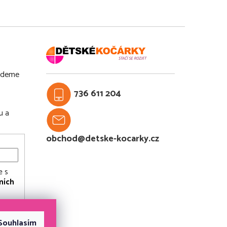
budeme
736 611 204
u a
obchod@detske-kocarky.cz
e s
ních
Souhlasím