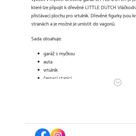
které lze připojit k dřevěné LITTLE DUTCH Vláčkod
přistávací plochu pro vrtulník. Dřevěné figurky jsou 
stranách a je možné je umístit do vagonů.
Sada obsahuje:
garáž s myčkou
auta
vrtulník
čerpací stanici
pumpy
značky
figurky zaměstnanců
V bodech:
dřevěná vláčkodráha - Garáže