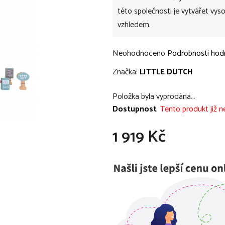
této společnosti je vytvářet vyso
vzhledem.
Průměrné
Neohodnoceno
Podrobnosti hod
hodnocení
Značka:
LITTLE DUTCH
produktu
je
Položka byla vyprodána…
0,0
Dostupnost
Tento produkt již ne
z
1 919 Kč
5
hvězdiček.
Měrná cena: