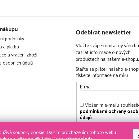
ráze XXL
 nákupu
Odebírat newsletter
ní podmínky
Vložte svůj e-mail a my vám 
 a platba
zasílat informace o nových
ce a vrácení zboží
produktech na našem e-shopu.
 osobních údajů
Staňte se přáteli našeho e-shop
FSC
získejte informace na míru
E-mail
Vložením e-mailu souhlasít
podmínkami ochrany osob
údajů
PŘIHLÁSIT SE
užívá soubory cookie. Dalším procházením tohoto webu