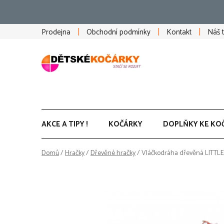
Přejít
na
obsah
Prodejna
Obchodní podmínky
Kontakt
Náš 
AKCE A TIPY !
KOČÁRKY
DOPLŇKY KE KO
Domů
/
Hračky
/
Dřevěné hračky
/
Vláčkodráha dřevěná LITTL