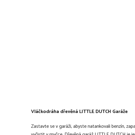
Vláčkodráha dřevěná LITTLE DUTCH Garáže
Zastavte se v garáži, abyste natankovali benzín, zapa
vyčistit v myčce. Dřevěná garáž LITTLE DUTCH je j