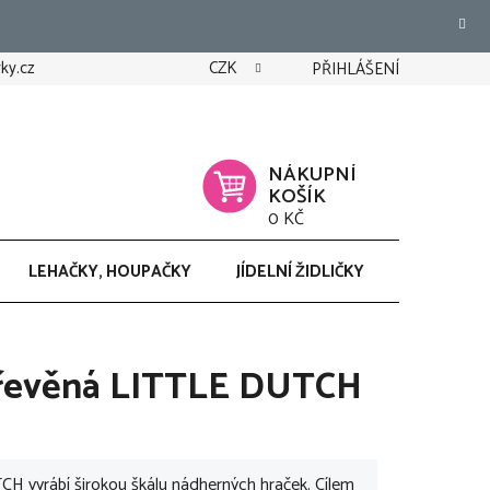
ky.cz
CZK
PŘIHLÁŠENÍ
NÁKUPNÍ
KOŠÍK
0 KČ
LEHAČKY, HOUPAČKY
JÍDELNÍ ŽIDLIČKY
CHODÍTK
dřevěná LITTLE DUTCH
 vyrábí širokou škálu nádherných hraček. Cílem