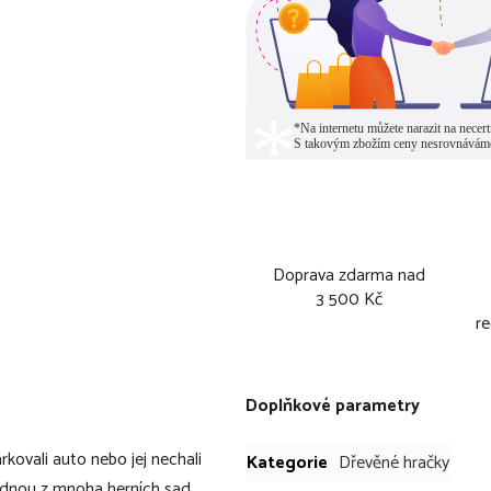
Doprava zdarma nad
3 500 Kč
re
Doplňkové parametry
rkovali auto nebo jej nechali
Kategorie
Dřevěné hračky
ednou z mnoha herních sad,