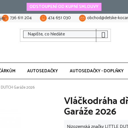
ODSTOUPENÍ OD KUPNÍ SMLOUVY
736 611 204
474 651 030
obchod@detske-kocar
tým
ČÁRKŮM
AUTOSEDAČKY
AUTOSEDAČKY - DOPLŇKY
E DUTCH Garáže 2026
Vláčkodráha 
Garáže 2026
Nizozemská značky LITTLE DUTCH