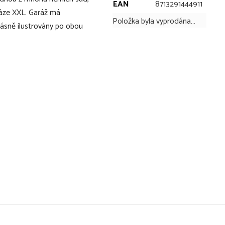
EAN
8713291444911
ráze XXL. Garáž má
Položka byla vyprodána…
krásně ilustrovány po obou