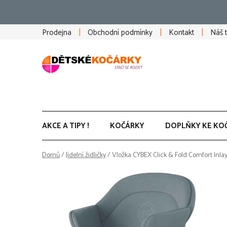
Přejít
na
obsah
Prodejna
Obchodní podmínky
Kontakt
Náš 
AKCE A TIPY !
KOČÁRKY
DOPLŇKY KE KO
Domů
/
Jídelní židličky
/
Vložka CYBEX Click & Fold Comfort Inlay