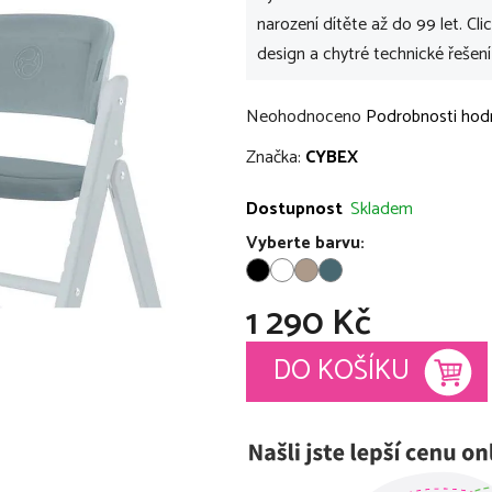
narození dítěte až do 99 let. Cli
design a chytré technické řešen
Průměrné
Neohodnoceno
Podrobnosti hod
hodnocení
Značka:
CYBEX
produktu
je
Dostupnost
Skladem
0,0
Vyberte barvu:
z
5
1 290 Kč
hvězdiček.
Měrná cena:
DO KOŠÍKU