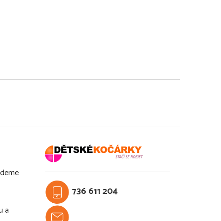
budeme
736 611 204
u a