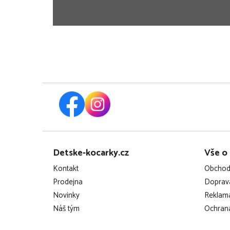
Z
Detske-kocarky.cz
Vše o
á
Kontakt
Obchod
p
Prodejna
Doprava
Novinky
Reklama
a
Náš tým
Ochrana
t