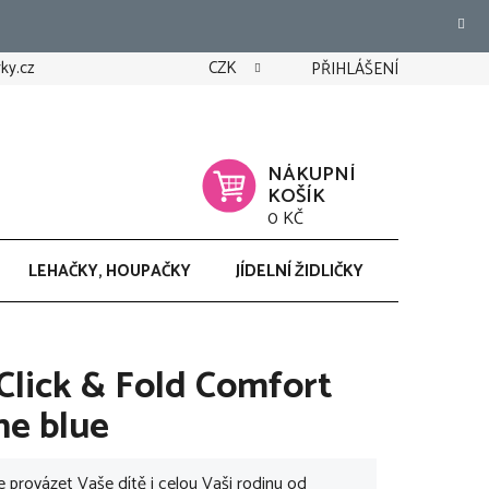
ky.cz
CZK
PŘIHLÁŠENÍ
NÁKUPNÍ
KOŠÍK
0 KČ
LEHAČKY, HOUPAČKY
JÍDELNÍ ŽIDLIČKY
CHODÍTK
Click & Fold Comfort
ne blue
provázet Vaše dítě i celou Vaši rodinu od