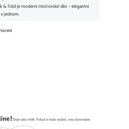
ck & Fold je moderní mistrovské dílo – elegantní
í v jednom.
nocení