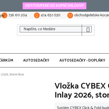
ODSTOUPENÍ OD KUPNÍ SMLOUVY
736 611 204
474 651 030
obchod@detske-kocar
tým
ČÁRKŮM
AUTOSEDAČKY
AUTOSEDAČKY - DOPLŇKY
 2026, stone blue
Vložka CYBEX 
Inlay 2026, sto
Systém CYBEX Click & Fold bude 