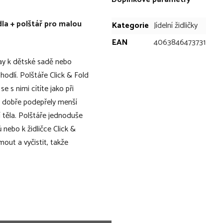
dla + polštář pro malou
Kategorie
Jídelní židličky
EAN
4063846473731
ay k dětské sadě nebo
odlí. Polštáře Click & Fold
 s nimi cítíte jako při
y dobře podepřely menší
 těla. Polštáře jednoduše
nebo k židličce Click &
out a vyčistit, takže
 Fold
et - pro děti od 6 měsíců