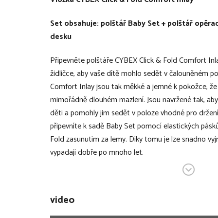
Set obsahuje: polštář Baby Set + polštář opěra
desku
Připevněte polštáře CYBEX Click & Fold Comfort Inl
židličce, aby vaše dítě mohlo sedět v čalouněném poh
Comfort Inlay jsou tak měkké a jemné k pokožce, že se
mimořádně dlouhém mazlení. Jsou navržené tak, ab
děti a pomohly jim sedět v poloze vhodné pro držení
připevníte k sadě Baby Set pomocí elastických pásků 
Fold zasunutím za lemy. Díky tomu je lze snadno vyjm
vypadají dobře po mnoho let.
V bodech:
video
komfortní polstrování k židličce CYBEX Click &
polštář Baby Set se sadou Click & Fold Baby S