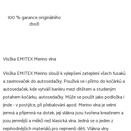
100 % garance originálního
zboží
Vložka EMITEX Merino vlna
Vložka EMITEX Merino slouží k vylepšení zateplení všech fusaků
a zavinovaček do autosedačky. Používá se i přímo do kočárků a
autosedaček, kde vytváří bariéru mezi dítětem a studeným
potahem kočárku, autosedačky. Může se použít jako podložka i
jinde - v postýlce, při přebalování apod. Merino vlna je velmi
jemná a příjemná na dotek, její vlákna jsou tvořena kreatinem a
jsou jemnější a měkčí než klasická vlna. Jedná se o jeden z
nejvhodnějších materiálů pro nejmenší děti. Vlákna vlny