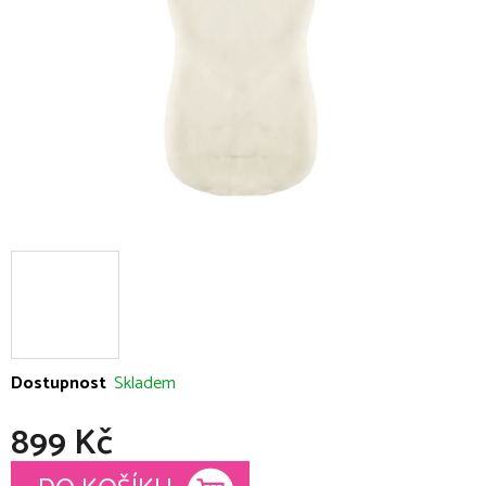
hvězdiček.
Dostupnost
Skladem
899 Kč
Měrná cena: