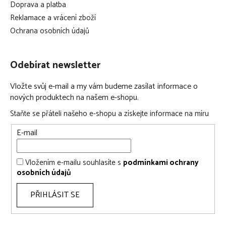
Doprava a platba
teplotu - nepřehřívá se, ani mu není zima
Reklamace a vrácení zboží
když je miminku horko, Merino vlna chladí, protože je
Ochrana osobních údajů
pórovitá a propustná
absorbuje pot a zbavuje se ho odpařováním
tak vytváří na pokožce příjemný chladivý pocit a miminko
Odebírat newsletter
se nepřehřívá
Vložte svůj e-mail a my vám budeme zasílat informace o
hřeje, i když je vlhká – dokáže pojmout vlhkost rovnající se
nových produktech na našem e-shopu.
až třetině své váhy, aniž by na dotyk působila mokrá
Staňte se přáteli našeho e-shopu a získejte informace na míru
vysoká prodyšnost Merino vlny zajišťuje, že materiál dýchá
a pot se odpařuje
E-mail
je antibakteriální, žádný zápach
Merino vlna na sebe dokáže chemicky vázat a
Vložením e-mailu souhlasíte s
podmínkami ochrany
neutralizovat tělesné pachy a tím se stará o přirozené
osobních údajů
potlačení zápachu
PŘIHLÁSIT SE
i po delším užívání je stále příjemná na dotek a nezapáchá
velmi jemná, neškrábe - v Merino vlně se dítě cítí jako ve
vatičce, je velmi příjemná k pokožce