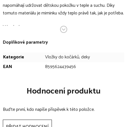
napomáhají udržovat dětskou pokožku v teple a suchu. Díky
tomuto materiálu je miminku vždy teplo právě tak, jak je potřeba.
V bodech:
vložka do kočárků, fusaků, zavinovaček, autosedaček
Doplňkové parametry
slouží k vylepšení zateplení
vytváří bariéru mezi dítětem a studeným potahem kočárku,
Kategorie
Vložky do kočárků, deky
autosedačky
EAN
8595624439456
vložka je vhodná i pro 5-ti bodové upínání autosedačky,
kočárku
využitelná i jako teplá přebalovací podložka
Hodnocení produktu
materiál je jemný a příjemný na dotek
jedná se o jeden z nejvhodnějších materiálů pro nejmenší
Buďte první, kdo napíše příspěvek k této položce.
děti
pro ještě větší komfort je na rubové straně vložky
protipotní mřížka ze 100% bavlny
PŘIDAT HODNOCENÍ