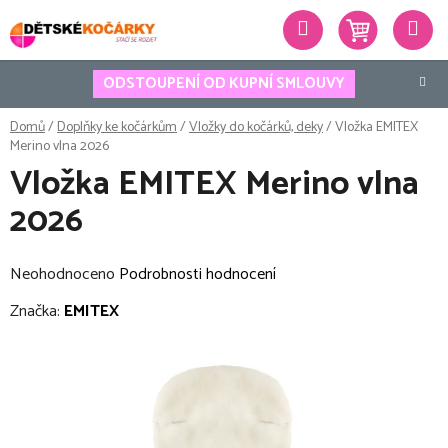
Přejít
Hledat
na
obsah
ODSTOUPENÍ OD KUPNÍ SMLOUVY
Domů
/
Doplňky ke kočárkům
/
Vložky do kočárků, deky
/
Vložka EMITEX
Merino vlna 2026
Vložka EMITEX Merino vlna
2026
Průměrné
Neohodnoceno
Podrobnosti hodnocení
hodnocení
Značka:
EMITEX
produktu
je
0,0
z
5