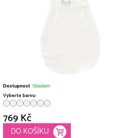
5
hvězdiček.
Dostupnost
Skladem
Vyberte barvu:
769 Kč
Měrná cena:
DO KOŠÍKU