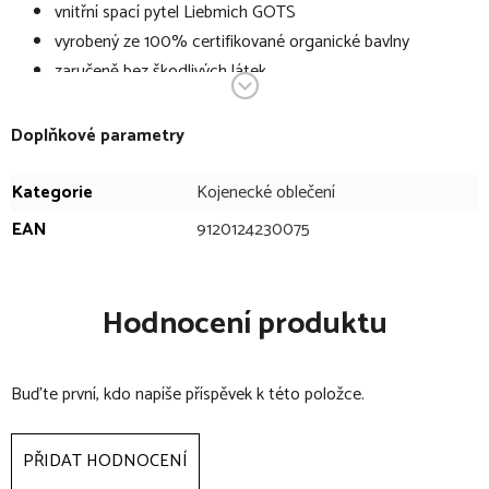
vnitřní spací pytel Liebmich GOTS
vyrobený ze 100% certifikované organické bavlny
zaručeně bez škodlivých látek
bez optických zjasňovačů
bez popruhů pro větší bezpečnost
Doplňkové parametry
vyrobené z bavlny z kontrolovaného ekologického
pěstování
Kategorie
Kojenecké oblečení
s celoobvodovým zipem
EAN
9120124230075
materiál: 100% certifikovaná organická bavlna
Upozornění: Je možné, že se spací pytel po prvním praní srazí až
Hodnocení produktu
o 10 %. To je zcela normální u výrobků vyrobených ze 100%
bavlny.
Buďte první, kdo napíše příspěvek k této položce.
PŘIDAT HODNOCENÍ