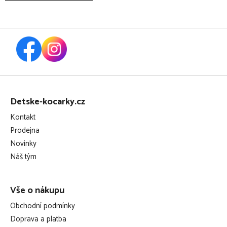
Z
á
Detske-kocarky.cz
p
Kontakt
a
Prodejna
t
Novinky
í
Náš tým
Vše o nákupu
Obchodní podmínky
Doprava a platba