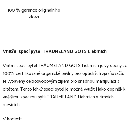
100 % garance originálního
zboží
Vnitřní spací pytel TRÄUMELAND GOTS Liebmich
Vnitřní spací pytel TRÄUMELAND GOTS Liebmich je vyrobený ze
100% certifikované organické bavlny bez optických zjasňovačů.
Je vybavený celoobvodovým zipem pro snadnou manipulaci s
dítětem. Tento lehký spací pytel je možné využít i jako doplněk k
vnějšímu spacímu pytli TRÄUMELAND Liebmich v zimních
měsících
V bodech: