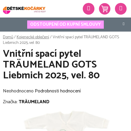
Přejít
Hledat
na
obsah
ODSTOUPENÍ OD KUPNÍ SMLOUVY
Domů
/
Kojenecké oblečení
/
Vnitřní spací pytel TRÄUMELAND GOTS
Liebmich 2025, vel. 80
Vnitřní spací pytel
TRÄUMELAND GOTS
Liebmich 2025, vel. 80
Průměrné
Neohodnoceno
Podrobnosti hodnocení
hodnocení
Značka:
TRÄUMELAND
produktu
je
0,0
z