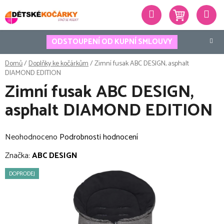
Přejít
Hledat
na
obsah
ODSTOUPENÍ OD KUPNÍ SMLOUVY
Domů
/
Doplňky ke kočárkům
/
Zimní fusak ABC DESIGN, asphalt
DIAMOND EDITION
Zimní fusak ABC DESIGN,
asphalt DIAMOND EDITION
Průměrné
Neohodnoceno
Podrobnosti hodnocení
hodnocení
Značka:
ABC DESIGN
produktu
DOPRODEJ
je
0,0
z
5