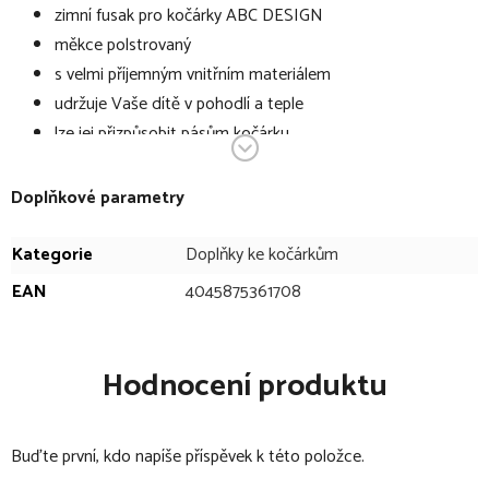
zimní fusak pro kočárky ABC DESIGN
měkce polstrovaný
s velmi příjemným vnitřním materiálem
udržuje Vaše dítě v pohodlí a teple
lze jej přizpůsobit pásům kočárku
rozměry (D x Š x V): 95,5 x 48,0 cm
celková hmotnost: 0,8 kg
Doplňkové parametry
Prosíme, berte na vědomí, že barvy zobrazené na monitoru se
Kategorie
Doplňky ke kočárkům
mohou od skutečných barev mírně lišit. Zároveň si výrobce
EAN
4045875361708
vyhrazujeme právo provést malé změny v designu a modelech.
Hodnocení produktu
Buďte první, kdo napíše příspěvek k této položce.