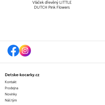
Vláček dřevěný LITTLE
DUTCH Pink Flowers
Z
á
Detske-kocarky.cz
p
Kontakt
a
Prodejna
t
Novinky
í
Náš tým