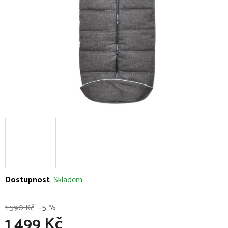
hvězdiček.
Dostupnost
Skladem
1 590 Kč
–5 %
1 499 Kč