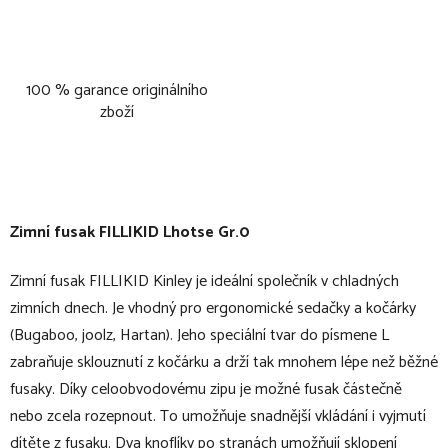
100 % garance originálního
zboží
Zimní fusak FILLIKID Lhotse Gr.0
Zimní fusak FILLIKID Kinley je ideální společník v chladných
zimních dnech. Je vhodný pro ergonomické sedačky a kočárky
(Bugaboo, joolz, Hartan). Jeho speciální tvar do písmene L
zabraňuje sklouznutí z kočárku a drží tak mnohem lépe než běžné
fusaky. Díky celoobvodovému zipu je možné fusak částečně
nebo zcela rozepnout. To umožňuje snadnější vkládání i vyjmutí
dítěte z fusaku. Dva knoflíky po stranách umožňují sklopení