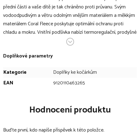
přední části a vaše dítě je tak chráněno proti průvanu. Svým
vodoodpudivým a větru odolným vnějším materiálem a měkkým
materiálem Coral Fleece poskytuje optimální ochranu proti
chladu a mokru. Vnitřní podšívka nabízí termoregulační, prodyšné
vlastnosti a má navíc ochranu proti nečistotám. Vaše dítě bude
udržováno příjemně v teple, bez ohledu na to, v jakém počasí
Doplňkové parametry
plánujete výlet.
Kategorie
Doplňky ke kočárkům
V bodech:
EAN
9120110463265
zimní fusak
vhodný pro ergonomické sedačky a kočárky (Bugaboo,
joolz, Hartan)
Hodnocení produktu
speciální tvar do písmene L zabraňuje sklouznutí z kočárku
vodoodpudivý a větru odolný vnější materiál
Buďte první, kdo napíše příspěvek k této položce.
měkký materiál Coral Fleece poskytuje optimální ochranu
proti chladu a mokru