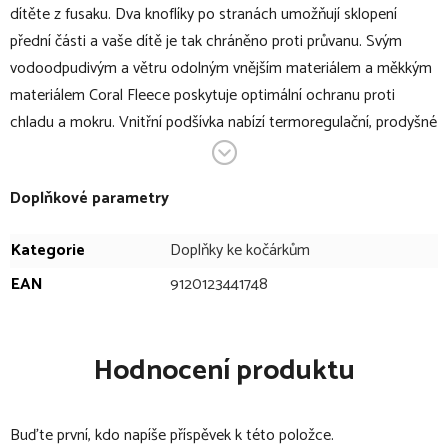
dítěte z fusaku. Dva knoflíky po stranách umožňují sklopení
přední části a vaše dítě je tak chráněno proti průvanu. Svým
vodoodpudivým a větru odolným vnějším materiálem a měkkým
materiálem Coral Fleece poskytuje optimální ochranu proti
chladu a mokru. Vnitřní podšívka nabízí termoregulační, prodyšné
vlastnosti a má navíc ochranu proti nečistotám. Vaše dítě bude
udržováno příjemně v teple, bez ohledu na to, v jakém počasí
Doplňkové parametry
plánujete výlet.
Kategorie
Doplňky ke kočárkům
V bodech:
EAN
9120123441748
zimní fusak
vhodný pro ergonomické sedačky a kočárky (Bugaboo,
joolz, Hartan)
Hodnocení produktu
speciální tvar do písmene L zabraňuje sklouznutí z kočárku
vodoodpudivý a větru odolný vnější materiál
Buďte první, kdo napíše příspěvek k této položce.
měkký materiál Coral Fleece poskytuje optimální ochranu