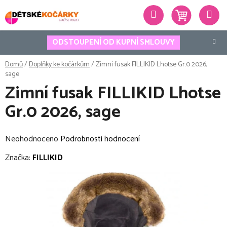
Přejít
Hledat
na
obsah
ODSTOUPENÍ OD KUPNÍ SMLOUVY
Domů
/
Doplňky ke kočárkům
/
Zimní fusak FILLIKID Lhotse Gr.0 2026,
sage
Zimní fusak FILLIKID Lhotse
Gr.0 2026, sage
Průměrné
Neohodnoceno
Podrobnosti hodnocení
hodnocení
Značka:
FILLIKID
produktu
je
0,0
z
5