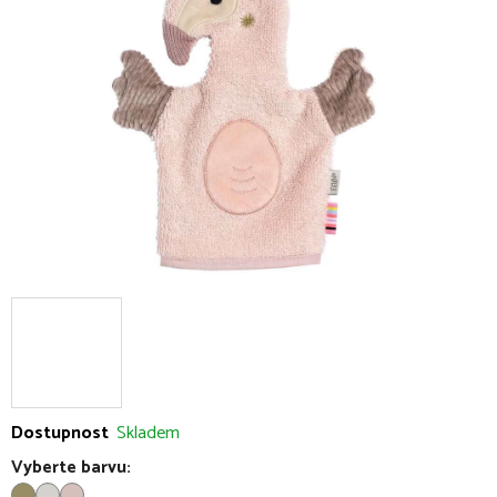
5
hvězdiček.
Dostupnost
Skladem
Vyberte barvu: