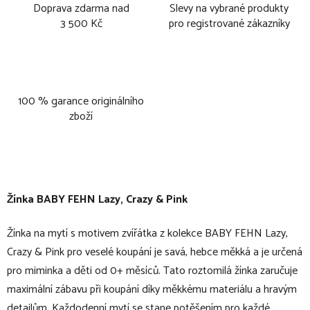
Doprava zdarma nad
Slevy na vybrané produkty
3 500 Kč
pro registrované zákazníky
100 % garance originálního
zboží
Žínka BABY FEHN Lazy, Crazy & Pink
Žínka na mytí s motivem zvířátka z kolekce BABY FEHN Lazy,
Crazy & Pink pro veselé koupání je savá, hebce měkká a je určená
pro miminka a děti od 0+ měsíců. Tato roztomilá žínka zaručuje
maximální zábavu při koupání díky měkkému materiálu a hravým
detailům. Každodenní mytí se stane potěšením pro každé