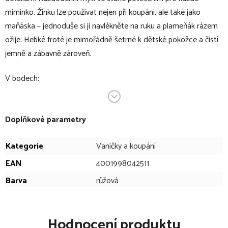
miminko. Žínku lze používat nejen při koupání, ale také jako
maňáska – jednoduše si ji navlékněte na ruku a plameňák rázem
ožije. Hebké froté je mimořádně šetrné k dětské pokožce a čistí
jemně a zábavně zároveň.
V bodech:
žínka na mytí
kolekce BABY FEHN Lazy, Crazy & Pink
Doplňkové parametry
doporučený věk: 0+ měsíců
ideální jako dárek k narození dítěte, narozeninám nebo
Kategorie
Vaničky a koupání
křtinám
EAN
4001998042511
kombinace různých materiálů
Barva
růžová
pro mytí i hraní při koupání
savá, hebce měkká
žínku lze používat nejen při koupání, ale také jako maňáska
Hodnocení produktu
hebké froté je mimořádně šetrné k dětské pokožce