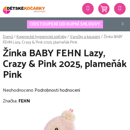
Přejít
Hledat
na
obsah
ODSTOUPENÍ OD KUPNÍ SMLOUVY
Domů
/
Kojenecké hygienické potřeby
/
Vaničky a koupání
/
Žínka BABY
FEHN Lazy, Crazy & Pink 2025, plameňák Pink
Žínka BABY FEHN Lazy,
Crazy & Pink 2025, plameňák
Pink
Průměrné
Neohodnoceno
Podrobnosti hodnocení
hodnocení
Značka:
FEHN
produktu
je
0,0
z